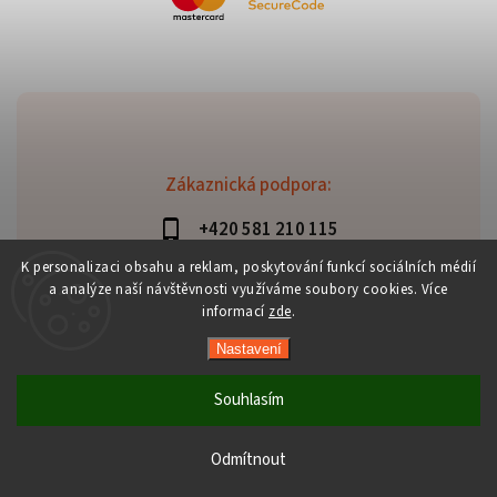
Zákaznická podpora:
+420 581 210 115
info@davaztechnik.cz
K personalizaci obsahu a reklam, poskytování funkcí sociálních médií
a analýze naší návštěvnosti využíváme soubory cookies. Více
informací
zde
.
Nastavení
Copyright 2026
Daniš Davaztechnik
. Všechna práva
vyhrazena.
Souhlasím
Upravit nastavení cookies
Vytvořil
Shoptet
| Design
Shoptak.cz
Odmítnout