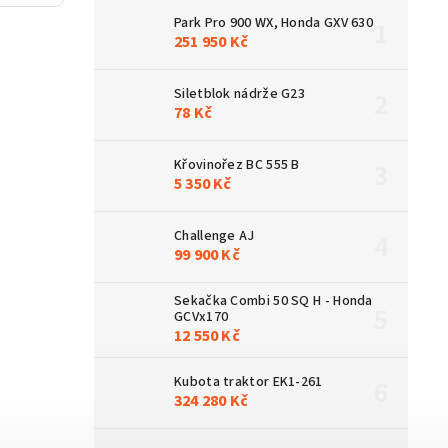
Park Pro 900 WX, Honda GXV 630
251 950 Kč
Siletblok nádrže G23
78 Kč
Křovinořez BC 555 B
5 350 Kč
Challenge AJ
99 900 Kč
Sekačka Combi 50 SQ H - Honda
GCVx170
12 550 Kč
Kubota traktor EK1-261
324 280 Kč