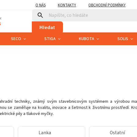
O NÁS
KONTAKTY
OBCHODNÍ PODMÍNKY
:
5
Hledat
SECO
STIGA
KUBOTA
SOLIS
ahradní techniky, známý svým stavebnicovým systémem a výrobou mal
nou se zaměřuje na kvalitu, inovace a šetrnost k životnímu prostředí. Kr
lektrické pily a tlakové myčky.
Lanka
Ostatní