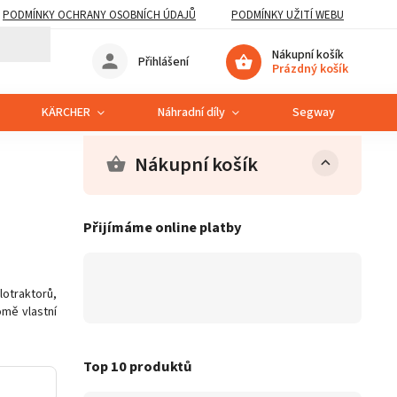
PODMÍNKY OCHRANY OSOBNÍCH ÚDAJŮ
PODMÍNKY UŽITÍ WEBU
Nákupní košík
Přihlášení
Prázdný košík
KÄRCHER
Náhradní díly
Segway
S
Nákupní košík
Přijímáme online platby
otraktorů,
omě vlastní
Top 10 produktů