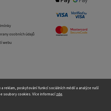
dmínky
rany osobních údajů
tí webu
 a reklam, poskytování funkcí sociálních médií a analýze naší
e soubory cookies. Více informací
zde
.
Copyright 2026
Daniš Davaztechnik
. Všechna práva vyhrazena.
Upravit nastavení cookies
Vytvořil
Shoptet
| Design
Shoptak.cz