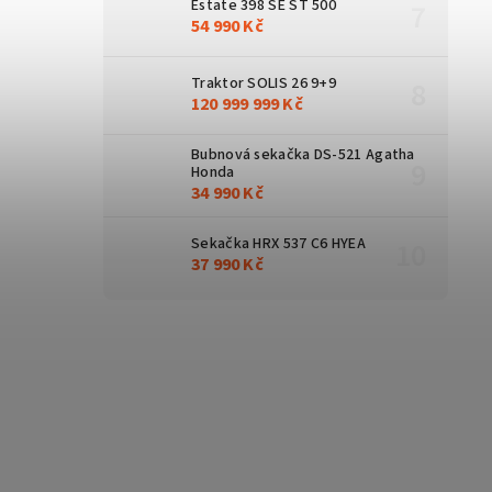
Estate 398 SE ST 500
54 990 Kč
Traktor SOLIS 26 9+9
120 999 999 Kč
Bubnová sekačka DS-521 Agatha
Honda
34 990 Kč
Sekačka HRX 537 C6 HYEA
37 990 Kč