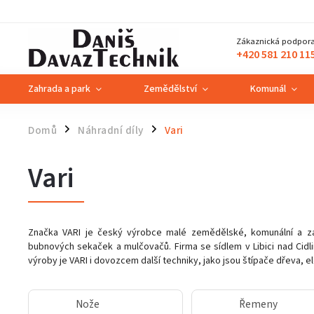
Zákaznická podpora
+420 581 210 11
Zahrada a park
Zemědělství
Komunál
Domů
Náhradní díly
Vari
/
/
Vari
Značka VARI je český výrobce malé zemědělské, komunální a z
bubnových sekaček a mulčovačů. Firma se sídlem v Libici nad Cidli
výroby je VARI i dovozcem další techniky, jako jsou štípače dřeva, e
Nože
Řemeny