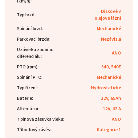
(km/h)
:
Diskové v
Typ brzd
:
olejové lázni
Spínání brzd
:
Mechanické
Parkovací brzda
:
Nezávislá
Uzávěrka zadního
ANO
diferenciálu
:
PTO (rpm)
:
540, 540E
Spínání PTO
:
Mechanické
Typ řízení
:
Hydrostatické
Baterie
:
12V, 65Ah
Alternátor
:
12V, 42 A
7 pinová zásuvka vleku
:
ANO
Tříbodový závěs
:
Kategorie 1