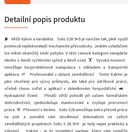
Detailní popis produktu
⛽ Větší Výkon a Variabilita: Solis S26 9+9 je navržen tak, plně využil
potenciál nejdokonalejší mechanické převodovky. Jedním ovladačem
lze měnit okamžitý směr pohybu. V této cenové kategorii nenajdete
nikoho s devíti rychlostmi vpřed a devít vzad. 🏋️ Vysoká nosnost:
Umožňuje bezproblémové manipulace s nákladem a transportní
aplikace. 🌱 Profesionální v oblasti zemědělství: Tento traktor je
jako stvořený pro výzvy průmyslu, ale také pro údržbové práce,
včetně chovu zvířat a aplikací v skleníkovém hospodářství. 🚜
Hydraulické řízení: Přináší větší pohodlí při vašem farmářském
dobrodružství, zjednodušuje manévrování a zvyšuje preciznost
práce. 🎯 Přesnost v terénu: Solis S26 umožňuje extra přesné práce
na poli a pomáhá vám dosáhnout dokonalosti ve vašich
zemědělských projektech. Solis S 26 9+9 je tedy nejen praktický a
výkonný traktor ; je to spolehlivý partner, který vám pomůže