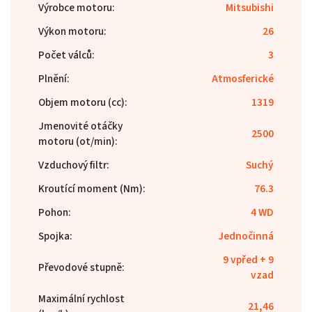
Výrobce motoru
:
Mitsubishi
Výkon motoru
:
26
Počet válců
:
3
Plnění
:
Atmosferické
Objem motoru (cc)
:
1319
Jmenovité otáčky
2500
motoru (ot/min)
:
Vzduchový filtr
:
Suchý
Kroutící moment (Nm)
:
76.3
Pohon
:
4 WD
Spojka
:
Jednočinná
9 vpřed + 9
Převodové stupně
:
vzad
Maximální rychlost
21,46