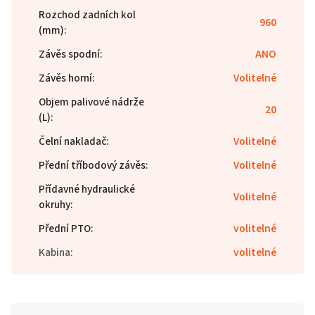
Rozchod zadních kol
960
(mm)
:
Závěs spodní
:
ANO
Závěs horní
:
Volitelné
Objem palivové nádrže
20
(L)
:
Čelní nakladač
:
Volitelné
Přední tříbodový závěs
:
Volitelné
Přídavné hydraulické
Volitelné
okruhy
:
Přední PTO
:
volitelné
Kabina
:
volitelné