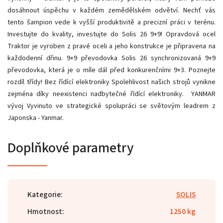
dosáhnout úspěchu v každém zemědělském odvětví. Nechť vás
tento šampion vede k vyšší produktivitě a precizní práci v terénu.
Investujte do kvality, investujte do Solis 26 9+9! Opravdová ocel
Traktor je vyroben z pravé oceli a jeho konstrukce je připravena na
každodenní dřinu. 9+9 převodovka Solis 26 synchronizovaná 9+9
převodovka, která je o míle dál před konkurenčními 9+3. Poznejte
rozdíl třídy! Bez řídící elektroniky Spolehlivost našich strojů vynikne
zejména díky neexistenci nadbytečné řídící elektroniky. YANMAR
vývoj Vyvinuto ve strategické spolupráci se světovým leadrem z
Japonska - Yanmar.
Doplňkové parametry
Kategorie
:
SOLIS
Hmotnost
:
1250 kg