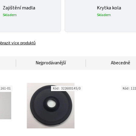
Zajištění madla
Krytka kola
Skladem
Skladem
brazit více produktů
Nejprodávanější
Abecedně
1161-01
Kód:
322600145/0
Kód:
12