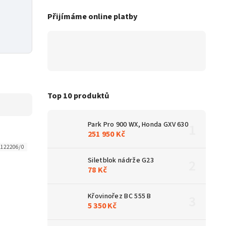
Přijímáme online platby
Top 10 produktů
Park Pro 900 WX, Honda GXV 630
251 950 Kč
2122206/0
Siletblok nádrže G23
78 Kč
Křovinořez BC 555 B
5 350 Kč