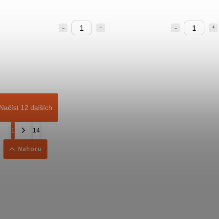
Načíst 12 dalších
1
14
Nahoru