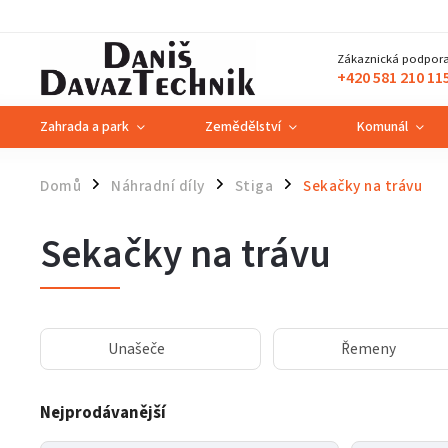
Zákaznická podpora
+420 581 210 11
Zahrada a park
Zemědělství
Komunál
Domů
Náhradní díly
Stiga
Sekačky na trávu
/
/
/
Sekačky na trávu
Unašeče
Řemeny
Nejprodávanější