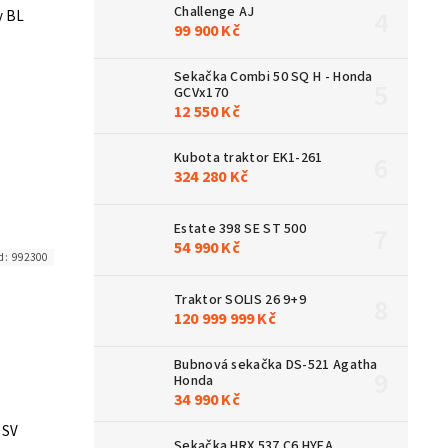
Challenge AJ
y BL
99 900 Kč
Sekačka Combi 50 SQ H - Honda
GCVx170
12 550 Kč
Kubota traktor EK1-261
324 280 Kč
Estate 398 SE ST 500
54 990 Kč
d:
992300
Traktor SOLIS 26 9+9
120 999 999 Kč
Bubnová sekačka DS-521 Agatha
Honda
34 990 Kč
 SV
Sekačka HRX 537 C6 HYEA