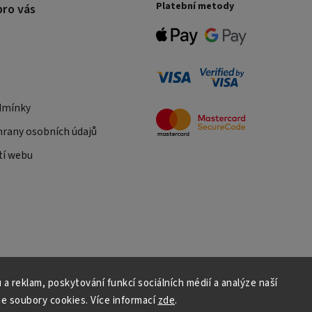
Platební metody
pro vás
dmínky
rany osobních údajů
tí webu
 a reklam, poskytování funkcí sociálních médií a analýze naší
e soubory cookies. Více informací
zde
.
Copyright 2026
Daniš Davaztechnik
. Všechna práva vyhrazena.