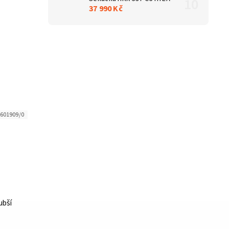
37 990 Kč
2601909/0
ubší