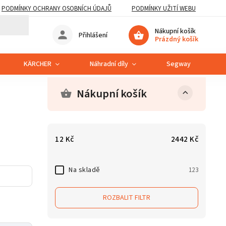
PODMÍNKY OCHRANY OSOBNÍCH ÚDAJŮ
PODMÍNKY UŽITÍ WEBU
Nákupní košík
Přihlášení
Prázdný košík
KÄRCHER
Náhradní díly
Segway
S
Nákupní košík
12
Kč
2442
Kč
Na skladě
123
ROZBALIT FILTR