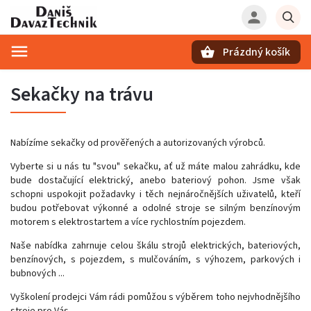
Prázdný košík
Hledat
Sekačky na trávu
Nabízíme sekačky od prověřených a autorizovaných výrobců.
Vyberte si u nás tu "svou" sekačku, ať už máte malou zahrádku, kde
bude dostačující elektrický, anebo bateriový pohon. Jsme však
schopni uspokojit požadavky i těch nejnáročnějších uživatelů, kteří
budou potřebovat výkonné a odolné stroje se silným benzínovým
motorem s elektrostartem a více rychlostním pojezdem.
Naše nabídka zahrnuje celou škálu strojů elektrických, bateriových,
benzínových, s pojezdem, s mulčováním, s výhozem, parkových i
bubnových ...
Vyškolení prodejci Vám rádi pomůžou s výběrem toho nejvhodnějšího