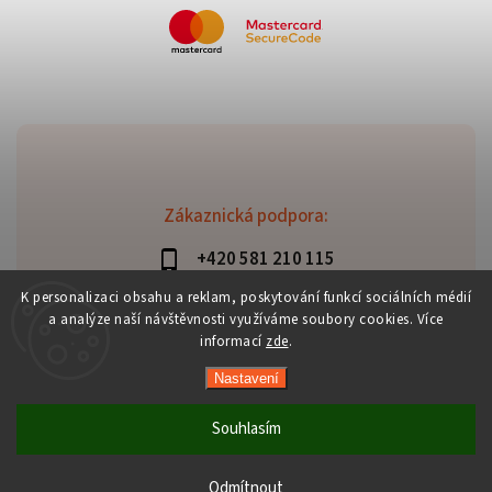
Zákaznická podpora:
+420 581 210 115
info@davaztechnik.cz
K personalizaci obsahu a reklam, poskytování funkcí sociálních médií
a analýze naší návštěvnosti využíváme soubory cookies. Více
informací
zde
.
Nastavení
Copyright 2026
Daniš Davaztechnik
. Všechna práva
vyhrazena.
Souhlasím
Upravit nastavení cookies
Vytvořil
Shoptet
| Design
Shoptak.cz
Odmítnout