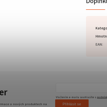
Doplňk
Katego
Hmotn
EAN
:
er
Vložením e-mailu souhlasíte s
podmínk
Přihlásit se
formace o nových produktech na