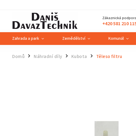
Zákaznická podpora
+420 581 210 11
Zahrada a park
Zemědělství
Komunál
Domů
Náhradní díly
Kubota
Těleso filtru
/
/
/