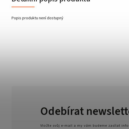
Popis produktu není dostupný
Odebírat newslett
Vložte svůj e-mail a my vám budeme zasílat in