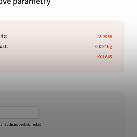
ové parametry
rie
:
Kubota
ost
:
0.007 kg
K01645
ami ochrany osobních údajů