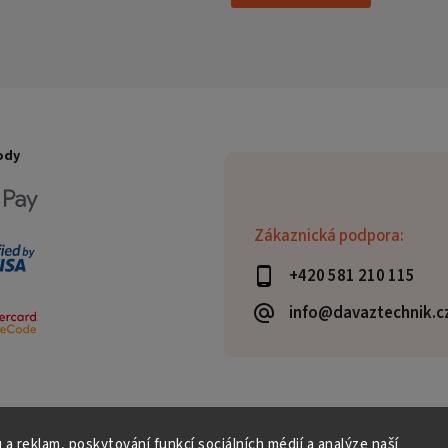
ody
Zákaznická podpora:
+420 581 210 115
info@davaztechnik.c
 a reklam, poskytování funkcí sociálních médií a analýze naší