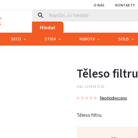
O NÁS
KONTAKTY
:
5
Hledat
SECO
STIGA
KUBOTA
SOLIS
Těleso filtr
Kód:
1245443130
Neohodnoceno
Těleso filtru.