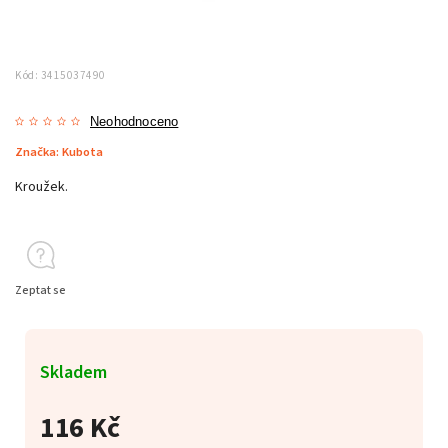
Kód:
3415037490
Neohodnoceno
Značka:
Kubota
Kroužek.
Zeptat se
Skladem
116 Kč