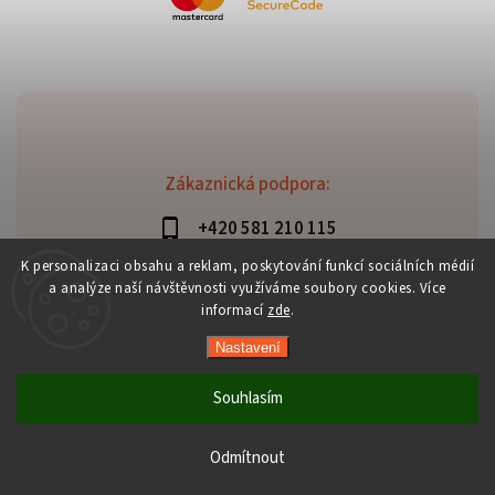
Zákaznická podpora:
+420 581 210 115
info@davaztechnik.cz
K personalizaci obsahu a reklam, poskytování funkcí sociálních médií
a analýze naší návštěvnosti využíváme soubory cookies. Více
informací
zde
.
Nastavení
Copyright 2026
Daniš Davaztechnik
. Všechna práva
vyhrazena.
Souhlasím
Upravit nastavení cookies
Vytvořil
Shoptet
| Design
Shoptak.cz
Odmítnout