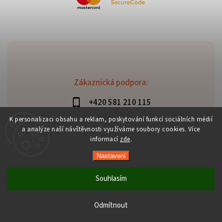
Zákaznická podpora:
+420 581 210 115
info@davaztechnik.cz
K personalizaci obsahu a reklam, poskytování funkcí sociálních médií
a analýze naší návštěvnosti využíváme soubory cookies. Více
informací
zde
.
Nastavení
Copyright 2026
Daniš Davaztechnik
. Všechna práva
vyhrazena.
Souhlasím
Upravit nastavení cookies
Vytvořil
Shoptet
| Design
Shoptak.cz
Odmítnout