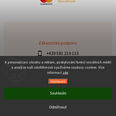
Zákaznická podpora:
+420 581 210 115
info@davaztechnik.cz
K personalizaci obsahu a reklam, poskytování funkcí sociálních médií
a analýze naší návštěvnosti využíváme soubory cookies. Více
informací
zde
.
Nastavení
Copyright 2026
Daniš Davaztechnik
. Všechna práva
vyhrazena.
Souhlasím
Upravit nastavení cookies
Vytvořil
Shoptet
| Design
Shoptak.cz
Odmítnout