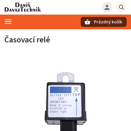
Prázdný košík
Hledat
Časovací relé