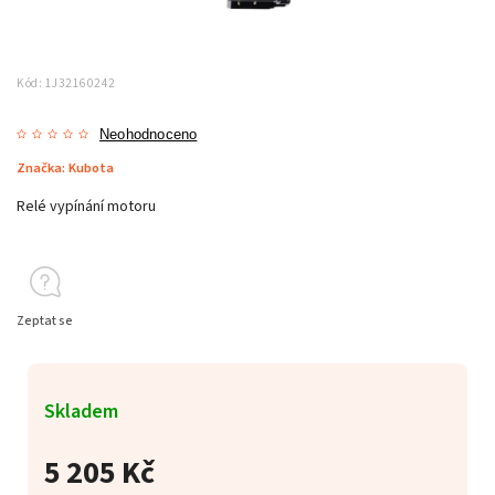
Kód:
1J32160242
Neohodnoceno
Značka:
Kubota
Relé vypínání motoru
Zeptat se
Skladem
5 205 Kč