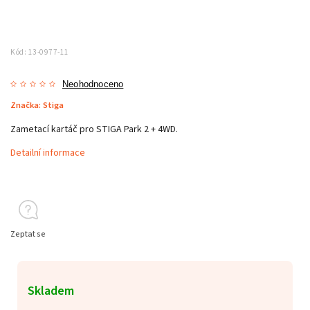
Kód:
13-0977-11
Neohodnoceno
Značka:
Stiga
Zametací kartáč pro STIGA Park 2 + 4WD.
Detailní informace
Zeptat se
Skladem