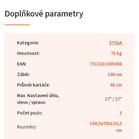
Doplňkové parametry
Kategorie
:
STIGA
Hmotnost
:
75 kg
EAN
:
7313321305086
Záběr
:
100 cm
Průměr kartáče
:
45 cm
Max. Nastavení úhlu,
17° / 17°
vlevo / vpravo
:
Počet pozic
:
3
100,5x70x110,5
Rozměry
:
cm