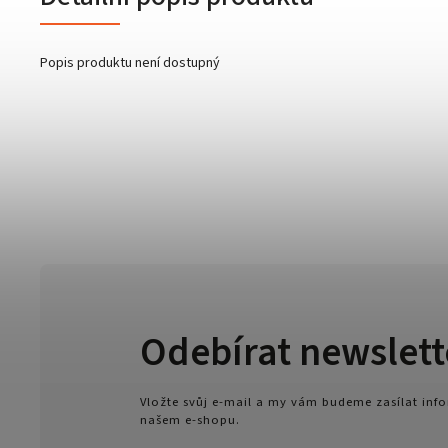
Popis produktu není dostupný
Odebírat newslett
Vložte svůj e-mail a my vám budeme zasílat in
našem e-shopu.