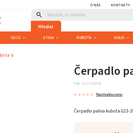
O NÁS
KONTAKTY
:
5
Hledat
SECO
STIGA
KUBOTA
SOLIS
ubota G
Čerpadlo pa
Kód:
1G37752030
Neohodnoceno
Čerpadlo paliva kubota G23-2