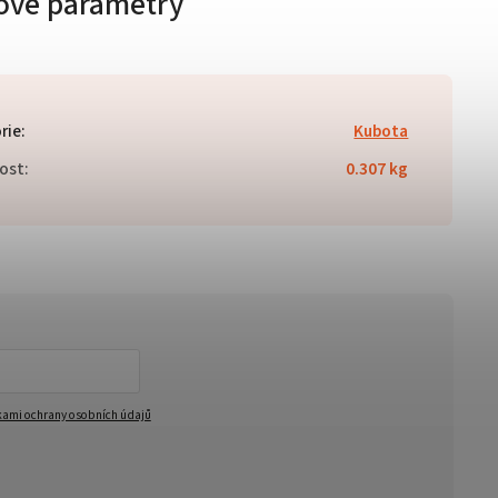
ové parametry
rie
:
Kubota
ost
:
0.307 kg
ami ochrany osobních údajů