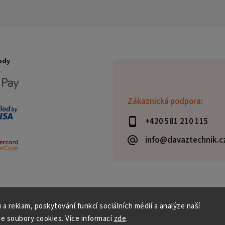
ody
Zákaznická podpora:
+420 581 210 115
info@davaztechnik.c
 a reklam, poskytování funkcí sociálních médií a analýze naší
e soubory cookies. Více informací
zde
.