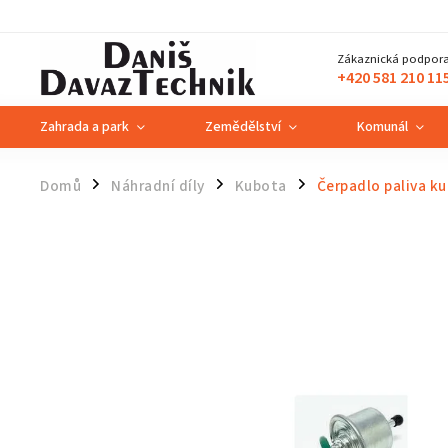
Zákaznická podpora
+420 581 210 11
Zahrada a park
Zemědělství
Komunál
Domů
Náhradní díly
Kubota
Čerpadlo paliva k
/
/
/