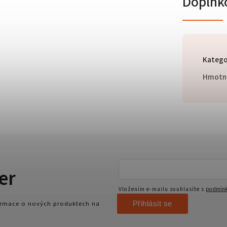
Doplňk
Katego
Hmotn
er
Vložením e-mailu souhlasíte s
podmínk
Přihlásit se
formace o nových produktech na