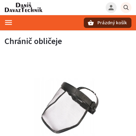
Prázdný košík
Hledat
Chránič obličeje