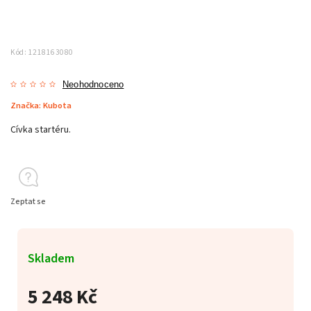
Kód:
1218163080
Neohodnoceno
Značka:
Kubota
Cívka startéru.
Zeptat se
Skladem
5 248 Kč