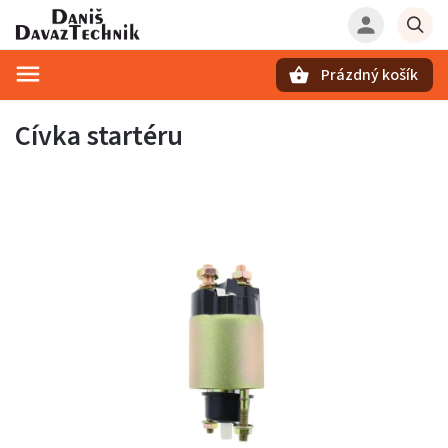
Prázdný košík
Hledat
Cívka startéru