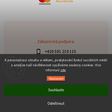
Zákaznická podpora:
+420 581 210 115
info@davaztechnik.cz
K personalizaci obsahu a reklam, poskytování funkcí sociálních médií
a analýze naší návštěvnosti využíváme soubory cookies. Více
informací
zde
.
Nastavení
Copyright 2026
Daniš Davaztechnik
. Všechna práva
vyhrazena.
Souhlasím
Upravit nastavení cookies
Vytvořil
Shoptet
| Design
Shoptak.cz
Odmítnout