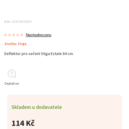
Kód:
325140108/0
Neohodnoceno
Značka:
Stiga
Deflektor pro sečení Stiga Estate 84 cm.
Zeptat se
Skladem u dodavatele
114 Kč