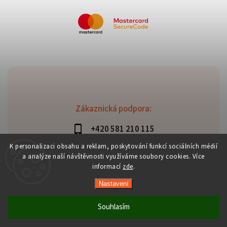
Zákaznická podpora:
+420 581 210 115
info@davaztechnik.cz
K personalizaci obsahu a reklam, poskytování funkcí sociálních médií
a analýze naší návštěvnosti využíváme soubory cookies. Více
informací
zde
.
Nastavení
Copyright 2026
Daniš Davaztechnik
. Všechna práva
vyhrazena.
Souhlasím
Upravit nastavení cookies