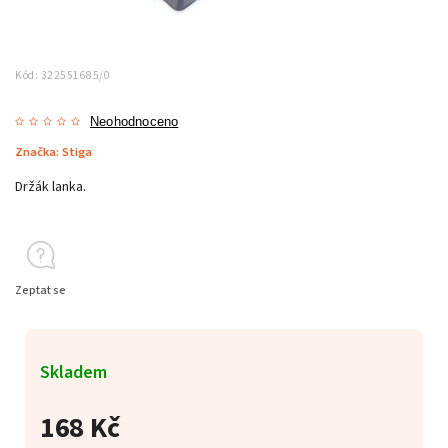
Kód:
322551685/0
Neohodnoceno
Značka:
Stiga
Držák lanka.
Zeptat se
Skladem
168 Kč