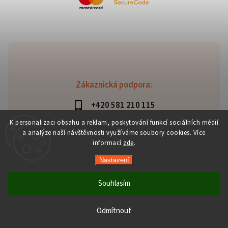
Zákaznická podpora:
+420 581 210 115
info@davaztechnik.cz
K personalizaci obsahu a reklam, poskytování funkcí sociálních médií
a analýze naší návštěvnosti využíváme soubory cookies. Více
informací
zde
.
Nastavení
Copyright 2026
Daniš Davaztechnik
. Všechna práva
vyhrazena.
Souhlasím
Upravit nastavení cookies
Vytvořil
Shoptet
| Design
Shoptak.cz
Odmítnout