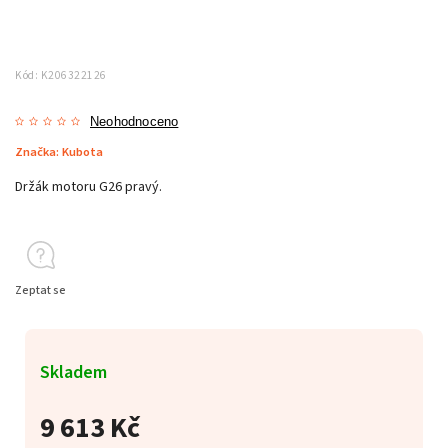
Kód:
K206322126
Neohodnoceno
Značka:
Kubota
Držák motoru G26 pravý.
Zeptat se
Skladem
9 613 Kč