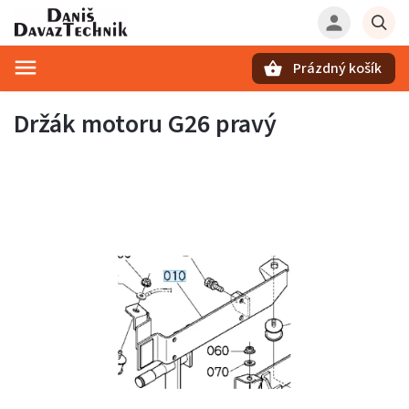
Prázdný košík
Hledat
Držák motoru G26 pravý