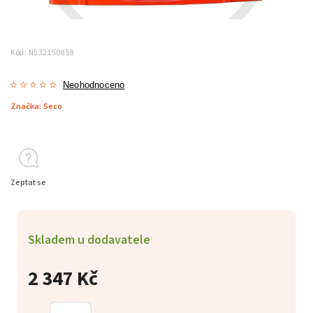
Kód:
N532150859
Neohodnoceno
Značka:
Seco
Zeptat se
Skladem u dodavatele
2 347 Kč