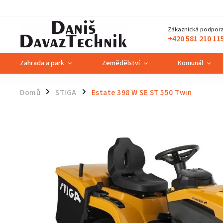
Zákaznická podpora
+420 581 210 11
Zahrada a park
Zemědělství
Komunál
Domů
STIGA
Estate 398 W SE ST 550 Twin
/
/