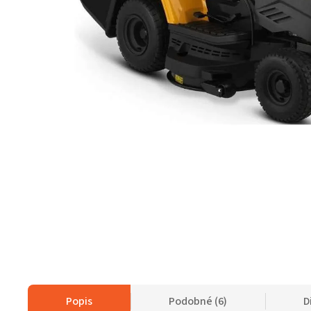
Popis
Podobné (6)
D