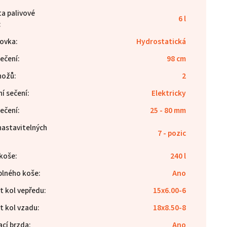
ta palivové
6 l
:
ovka
:
Hydrostatická
sečení
:
98 cm
nožů
:
2
ní sečení
:
Elektricky
sečení
:
25 - 80 mm
nastavitelných
7 - pozic
koše
:
240 l
 plného koše
:
Ano
t kol vepředu
:
15x6.00-6
t kol vzadu
:
18x8.50-8
ací brzda
:
Ano