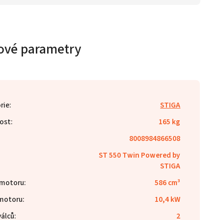
ové parametry
rie
:
STIGA
ost
:
165 kg
8008984866508
ST 550 Twin Powered by
STIGA
 motoru
:
586 cm³
motoru
:
10,4 kW
válců
:
2