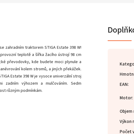
Doplňk
 se zahradním traktorem STIGA Estate 398 W!
rovozní teplotě a šířka žacího ústrojí 98 cm
atické převodovky, kde budete moci plynule a
Katego
névrování kolem stromů, a jiných překážek.
Hmotn
STIGA Estate 398 W je vysoce univerzální stroj
ými zadním výhozem a mulčováním. Sedm
EAN
:
ivost různým podmínkám.
Motor
:
Objem
Výkon 
Počet 