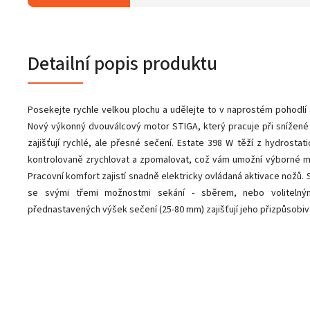
Detailní popis produktu
Posekejte rychle velkou plochu a udělejte to v naprostém pohodlí
Nový výkonný dvouválcový motor STIGA, který pracuje při snížené p
zajišťují rychlé, ale přesné sečení. Estate 398 W těží z hydrost
kontrolovaně zrychlovat a zpomalovat, což vám umožní výborné ma
Pracovní komfort zajistí snadně elektricky ovládaná aktivace nožů. 
se svými třemi možnostmi sekání - sběrem, nebo voliteln
přednastavených výšek sečení (25-80 mm) zajišťují jeho přizpůsob