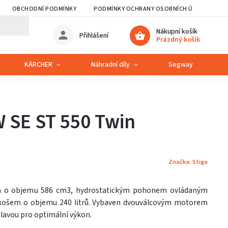
OBCHODNÍ PODMÍNKY
PODMÍNKY OCHRANY OSOBNÍCH ÚDAJŮ
Nákupní košík
Přihlášení
Prázdný košík
KÄRCHER
Náhradní díly
Segway
S
W SE ST 550 Twin
Značka:
Stiga
m o objemu 586 cm3, hydrostatickým pohonem ovládaným
košem o objemu 240 litrů. Vybaven dvouválcovým motorem
lavou pro optimální výkon.