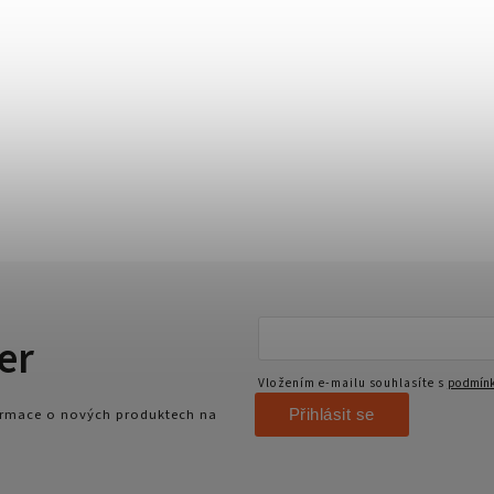
er
Vložením e-mailu souhlasíte s
podmínk
Přihlásit se
formace o nových produktech na