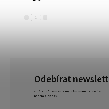
traktor
Odebírat newslett
Vložte svůj e-mail a my vám budeme zasílat in
našem e-shopu.