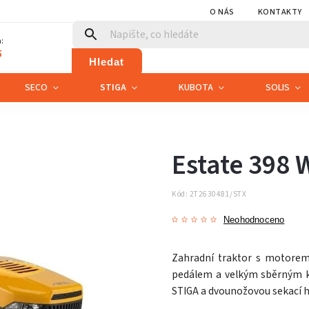
O NÁS
KONTAKTY
:
5
Hledat
SECO
STIGA
KUBOTA
SOLIS
Estate 398 
Kód:
2T2630481/STX
Neohodnoceno
Zahradní traktor s motore
pedálem a velkým sběrným 
STIGA a dvounožovou sekací h