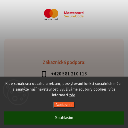
Zákaznická podpora:
+420 581 210 115
info@davaztechnik.cz
K personalizaci obsahu a reklam, poskytování funkcí sociálních médií
a analýze naší návštěvnosti využíváme soubory cookies. Více
informací
zde
.
Nastavení
Copyright 2026
Daniš Davaztechnik
. Všechna práva
vyhrazena.
Souhlasím
Upravit nastavení cookies