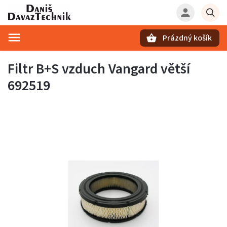
Prázdný košík
Hledat
Filtr B+S vzduch Vangard větší
692519