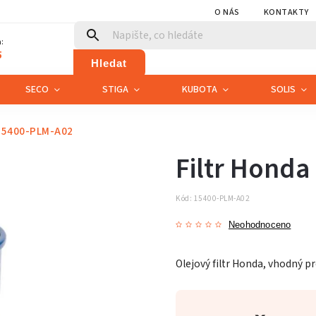
O NÁS
KONTAKTY
:
5
Hledat
SECO
STIGA
KUBOTA
SOLIS
 15400-PLM-A02
Filtr Honda
Kód:
15400-PLM-A02
Neohodnoceno
Olejový filtr Honda, vhodný p