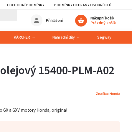
OBCHODNÍ PODMÍNKY
PODMÍNKY OCHRANY OSOBNÍCH ÚDAJŮ
Nákupní košík
Přihlášení
Prázdný košík
KÄRCHER
Náhradní díly
Segway
S
 olejový 15400-PLM-A02
Značka:
Honda
ro GX a GXV motory Honda, original