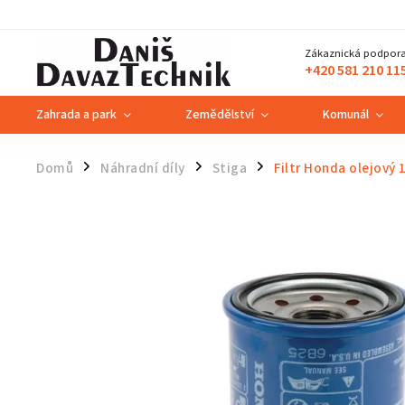
Zákaznická podpora
+420 581 210 11
Zahrada a park
Zemědělství
Komunál
Domů
Náhradní díly
Stiga
Filtr Honda olejový
/
/
/