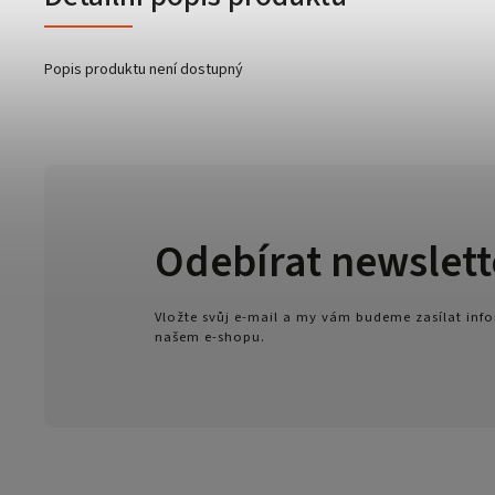
Popis produktu není dostupný
Odebírat newslett
Vložte svůj e-mail a my vám budeme zasílat in
našem e-shopu.