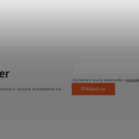
er
Vložením e-mailu souhlasíte s
podmínk
Přihlásit se
formace o nových produktech na