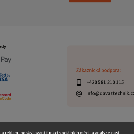
ody
Zákaznická podpora:
+420 581 210 115
info@davaztechnik.c
 a reklam, poskytování funkcí sociálních médií a analýze naší