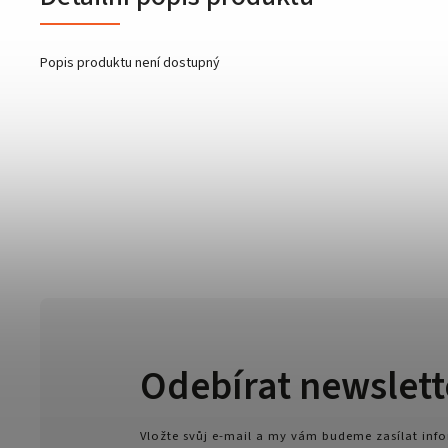
Popis produktu není dostupný
Odebírat newslett
Vložte svůj e-mail a my vám budeme zasílat in