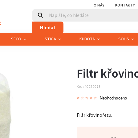
O NÁS
KONTAKTY
:
5
Hledat
SECO
STIGA
KUBOTA
SOLIS
Filtr křovin
Kód:
40270073
Neohodnoceno
Filtr křovinořezu.