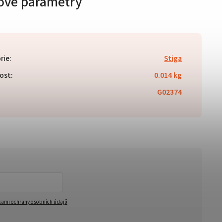
ové parametry
rie
:
Stiga
ost
:
0.014 kg
G02374
ami ochrany osobních údajů