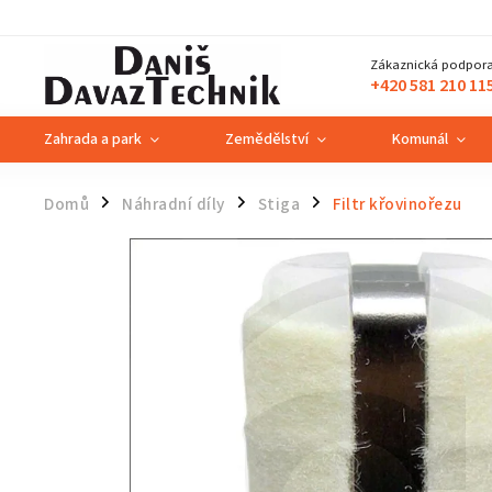
Zákaznická podpora
+420 581 210 11
Zahrada a park
Zemědělství
Komunál
Domů
Náhradní díly
Stiga
Filtr křovinořezu
/
/
/