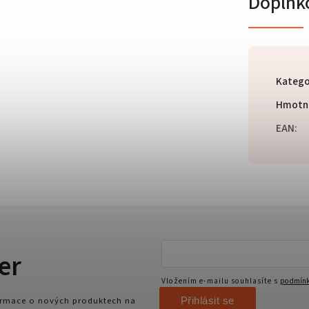
Doplňk
Katego
Hmotn
EAN
:
er
Vložením e-mailu souhlasíte s
podmínk
Přihlásit se
formace o nových produktech na