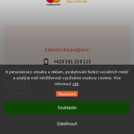
Zákaznická podpora:
+420 581 210 115
info@davaztechnik.cz
K personalizaci obsahu a reklam, poskytování funkcí sociálních médií
a analýze naší návštěvnosti využíváme soubory cookies. Více
informací
zde
.
Nastavení
Copyright 2026
Daniš Davaztechnik
. Všechna práva
vyhrazena.
Souhlasím
Upravit nastavení cookies
Vytvořil
Shoptet
| Design
Shoptak.cz
Odmítnout