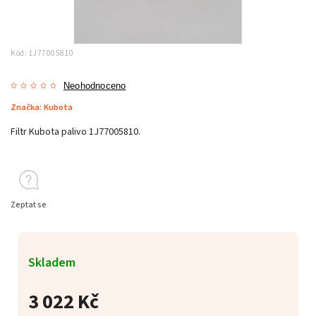
Kód:
1J77005810
Neohodnoceno
Značka:
Kubota
Filtr Kubota palivo 1J77005810.
Zeptat se
Skladem
3 022 Kč