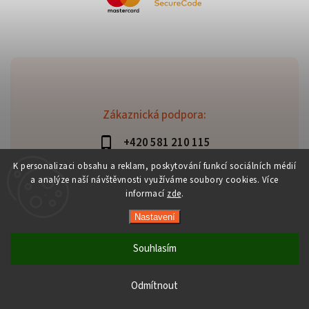
Zákaznická podpora:
+420 581 210 115
info@davaztechnik.cz
K personalizaci obsahu a reklam, poskytování funkcí sociálních médií
a analýze naší návštěvnosti využíváme soubory cookies. Více
informací
zde
.
Nastavení
Copyright 2026
Daniš Davaztechnik
. Všechna práva
vyhrazena.
Souhlasím
Upravit nastavení cookies
Vytvořil
Shoptet
| Design
Shoptak.cz
Odmítnout