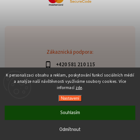
Zákaznická podpora:
+420 581 210 115
info@davaztechnik.cz
K personalizaci obsahu a reklam, poskytování funkcí sociálních médií
a analýze naší návštěvnosti využíváme soubory cookies. Více
informací
zde
.
Nastavení
Copyright 2026
Daniš Davaztechnik
. Všechna práva
vyhrazena.
Souhlasím
Upravit nastavení cookies
Vytvořil
Shoptet
| Design
Shoptak.cz
Odmítnout