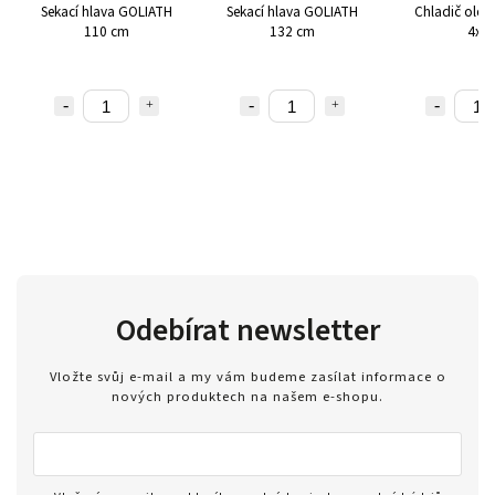
Sekací hlava GOLIATH
Sekací hlava GOLIATH
Chladič oleje
110 cm
132 cm
4x4
Odebírat newsletter
Vložte svůj e-mail a my vám budeme zasílat informace o
nových produktech na našem e-shopu.