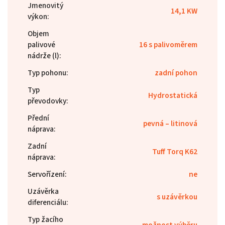
Jmenovitý
14,1 KW
výkon
:
Objem
palivové
16 s palivoměrem
nádrže (l)
:
Typ pohonu
:
zadní pohon
Typ
Hydrostatická
převodovky
:
Přední
pevná – litinová
náprava
:
Zadní
Tuff Torq K62
náprava
:
Servořízení
:
ne
Uzávěrka
s uzávěrkou
diferenciálu
:
Typ žacího
možnost výběru