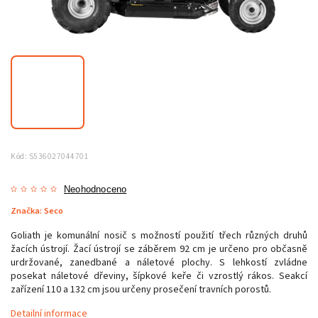
Kód:
S536027044701
Neohodnoceno
Značka:
Seco
Goliath je komunální nosič s možností použití třech různých druhů
žacích ústrojí. Žací ústrojí se záběrem 92 cm je určeno pro občasně
urdržované, zanedbané a náletové plochy. S lehkostí zvládne
posekat náletové dřeviny, šípkové keře či vzrostlý rákos. Seakcí
zařízení 110 a 132 cm jsou určeny prosečení travních porostů.
Detailní informace