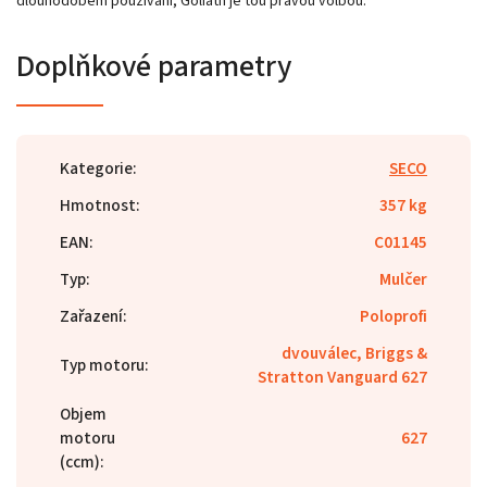
dlouhodobém používání, Goliath je tou pravou volbou.
Doplňkové parametry
Kategorie
:
SECO
Hmotnost
:
357 kg
EAN
:
C01145
Typ
:
Mulčer
Zařazení
:
Poloprofi
dvouválec, Briggs &
Typ motoru
:
Stratton Vanguard 627
Objem
motoru
627
(ccm)
: