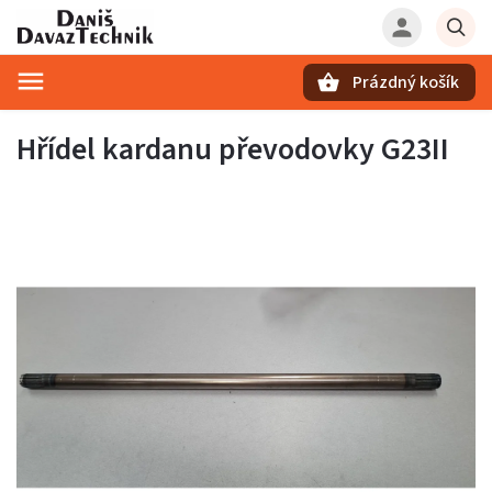
Prázdný košík
Hledat
Hřídel kardanu převodovky G23II