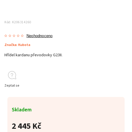
Kód:
K206314260
Neohodnoceno
Značka:
Kubota
Hřídel kardanu převodovky G23II.
Zeptat se
Skladem
2 445 Kč