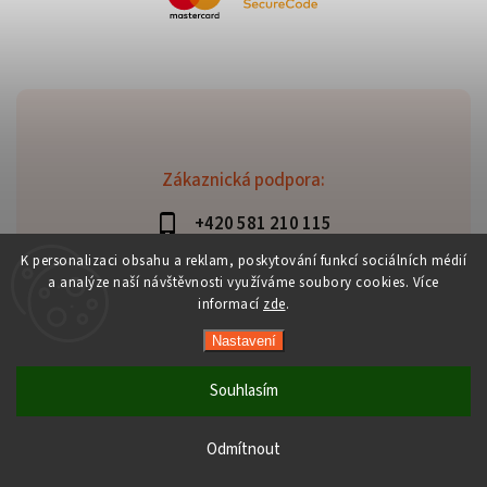
Zákaznická podpora:
+420 581 210 115
info@davaztechnik.cz
K personalizaci obsahu a reklam, poskytování funkcí sociálních médií
a analýze naší návštěvnosti využíváme soubory cookies. Více
informací
zde
.
Nastavení
Copyright 2026
Daniš Davaztechnik
. Všechna práva
vyhrazena.
Souhlasím
Upravit nastavení cookies
Vytvořil
Shoptet
| Design
Shoptak.cz
Odmítnout