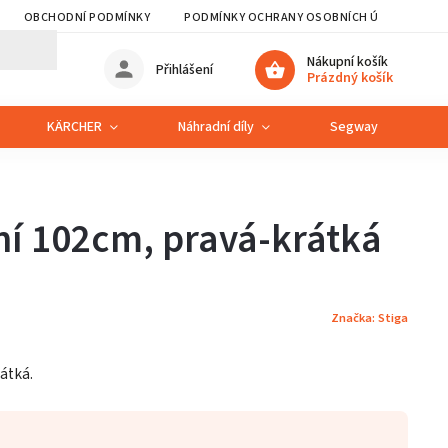
OBCHODNÍ PODMÍNKY
PODMÍNKY OCHRANY OSOBNÍCH ÚDAJŮ
Nákupní košík
Přihlášení
Prázdný košík
KÄRCHER
Náhradní díly
Segway
S
ní 102cm, pravá-krátká
Značka:
Stiga
átká.