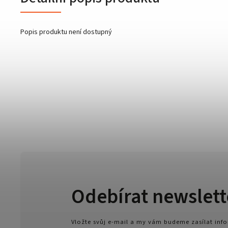
Popis produktu není dostupný
Odebírat newslett
Vložte svůj e-mail a my vám budeme zasílat in