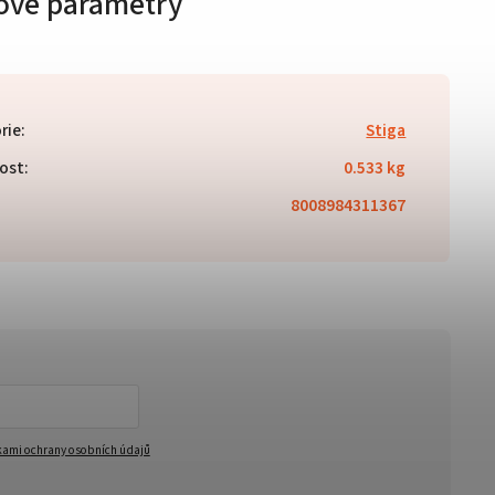
ové parametry
rie
:
Stiga
ost
:
0.533 kg
8008984311367
ami ochrany osobních údajů