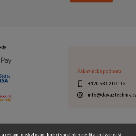
ody
Zákaznická podpora:
+420 581 210 115
info@davaztechnik.c
 a reklam, poskytování funkcí sociálních médií a analýze naší