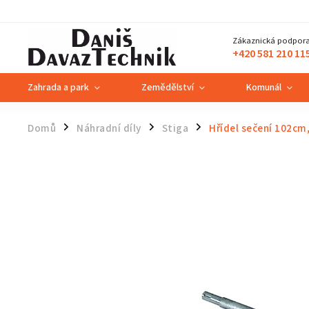
Zákaznická podpora
+420 581 210 11
Zahrada a park
Zemědělství
Komunál
Domů
Náhradní díly
Stiga
Hřídel sečení 102cm
/
/
/