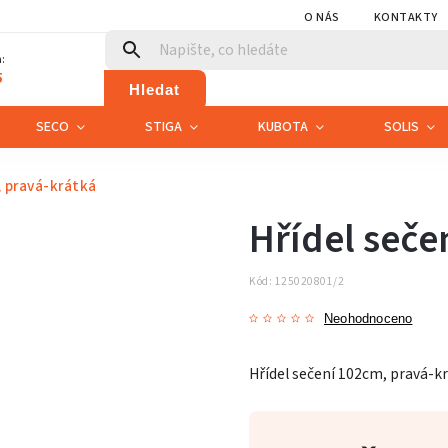
O NÁS
KONTAKTY
:
5
Hledat
SECO
STIGA
KUBOTA
SOLIS
, pravá-krátká
Hřídel seče
Kód:
125020801/2
Neohodnoceno
Hřídel sečení 102cm, pravá-kr