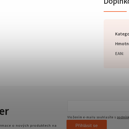
Doplňk
Katego
Hmotn
EAN
:
er
Vložením e-mailu souhlasíte s
podmínk
Přihlásit se
formace o nových produktech na