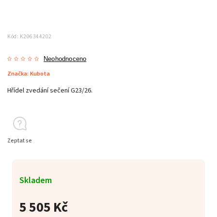
Kód:
K206344202
Neohodnoceno
Značka:
Kubota
Hřídel zvedání sečení G23/26.
Zeptat se
Skladem
5 505 Kč