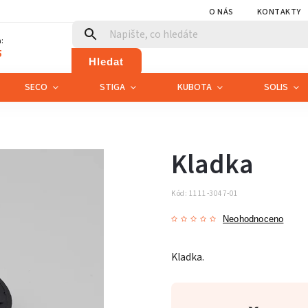
O NÁS
KONTAKTY
:
5
Hledat
SECO
STIGA
KUBOTA
SOLIS
Kladka
Kód:
1111-3047-01
Neohodnoceno
Kladka.