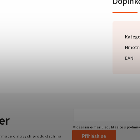
Doplňk
Katego
Hmotn
EAN
:
er
Vložením e-mailu souhlasíte s
podmínk
Přihlásit se
formace o nových produktech na