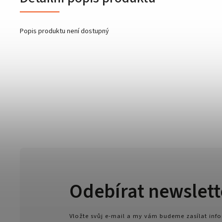
Popis produktu není dostupný
Odebírat newslett
Vložte svůj e-mail a my vám budeme zasílat in