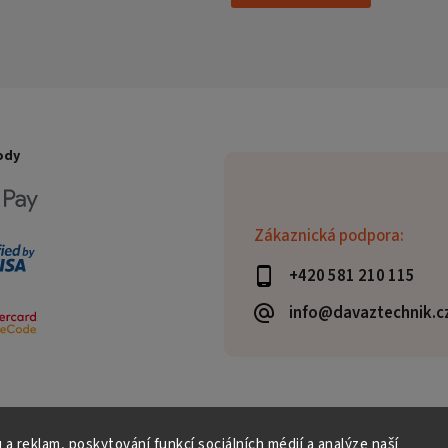
ody
Zákaznická podpora:
+420 581 210 115
info@davaztechnik.c
 a reklam, poskytování funkcí sociálních médií a analýze naší