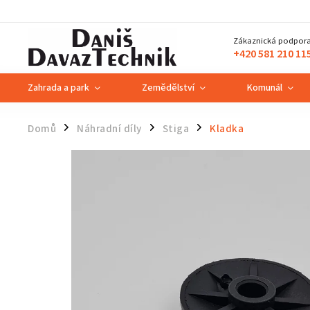
Zákaznická podpora
+420 581 210 11
Zahrada a park
Zemědělství
Komunál
Domů
Náhradní díly
Stiga
Kladka
/
/
/