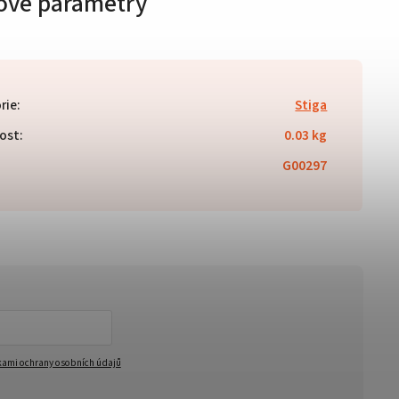
ové parametry
rie
:
Stiga
ost
:
0.03 kg
G00297
ami ochrany osobních údajů