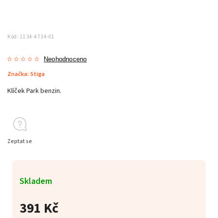
Kód:
1134-4734-01
Neohodnoceno
Značka:
Stiga
Klíček Park benzin.
Zeptat se
Skladem
391 Kč