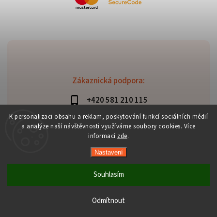
Zákaznická podpora:
+420 581 210 115
info@davaztechnik.cz
K personalizaci obsahu a reklam, poskytování funkcí sociálních médií
a analýze naší návštěvnosti využíváme soubory cookies. Více
informací
zde
.
Nastavení
Copyright 2026
Daniš Davaztechnik
. Všechna práva
vyhrazena.
Souhlasím
Upravit nastavení cookies
Vytvořil
Shoptet
| Design
Shoptak.cz
Odmítnout