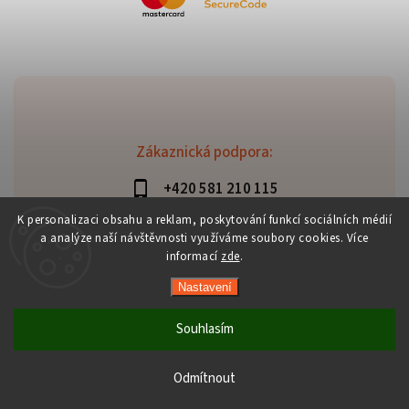
Zákaznická podpora:
+420 581 210 115
info@davaztechnik.cz
K personalizaci obsahu a reklam, poskytování funkcí sociálních médií
a analýze naší návštěvnosti využíváme soubory cookies. Více
informací
zde
.
Nastavení
Copyright 2026
Daniš Davaztechnik
. Všechna práva
vyhrazena.
Souhlasím
Upravit nastavení cookies
Vytvořil
Shoptet
| Design
Shoptak.cz
Odmítnout