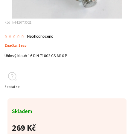
Kód:
N442073021
Neohodnoceno
Značka:
Seco
Úhlový kloub 16 DIN 71802 CS M10 P.
Zeptat se
Skladem
269 Kč