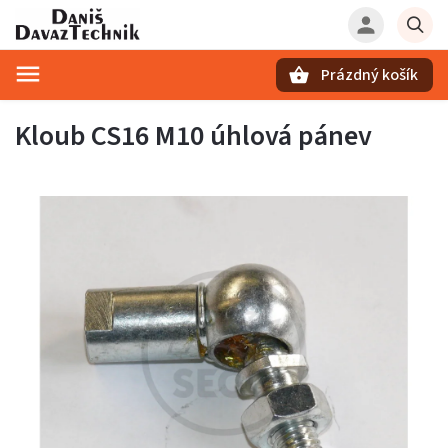
Prázdný košík
Hledat
Kloub CS16 M10 úhlová pánev