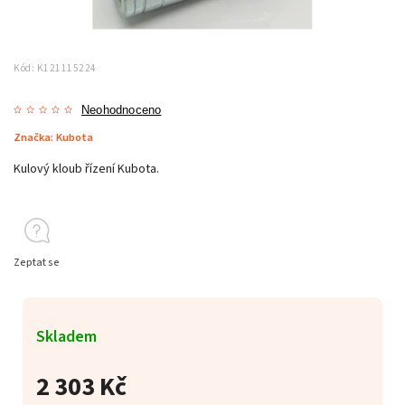
Kód:
K121115224
Neohodnoceno
Značka:
Kubota
Kulový kloub řízení Kubota.
Zeptat se
Skladem
2 303 Kč