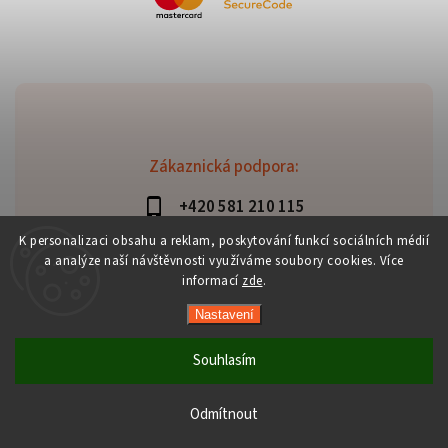
Zákaznická podpora:
+420 581 210 115
info@davaztechnik.cz
K personalizaci obsahu a reklam, poskytování funkcí sociálních médií
a analýze naší návštěvnosti využíváme soubory cookies. Více
informací
zde
.
Nastavení
Copyright 2026
Daniš Davaztechnik
. Všechna práva
vyhrazena.
Souhlasím
Upravit nastavení cookies
Vytvořil
Shoptet
| Design
Shoptak.cz
Odmítnout