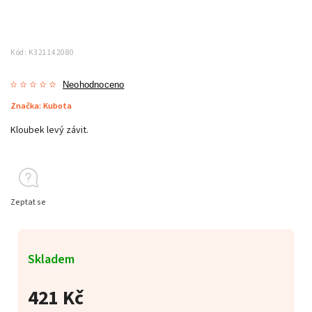
Kód:
K321142080
Neohodnoceno
Značka:
Kubota
Kloubek levý závit.
Zeptat se
Skladem
421 Kč