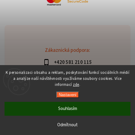
Zákaznická podpora:
+420 581 210 115
info@davaztechnik.cz
K personalizaci obsahu a reklam, poskytování funkcí sociálních médií
a analýze naší návštěvnosti využíváme soubory cookies. Více
informací
zde
.
Nastavení
Copyright 2026
Daniš Davaztechnik
. Všechna práva
vyhrazena.
Souhlasím
Upravit nastavení cookies
Vytvořil
Shoptet
| Design
Shoptak.cz
Odmítnout