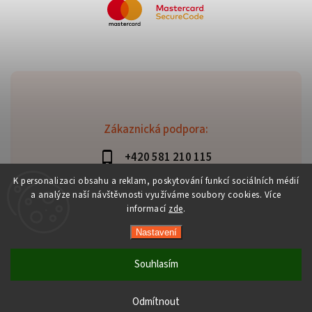
Zákaznická podpora:
+420 581 210 115
info@davaztechnik.cz
K personalizaci obsahu a reklam, poskytování funkcí sociálních médií
a analýze naší návštěvnosti využíváme soubory cookies. Více
informací
zde
.
Nastavení
Copyright 2026
Daniš Davaztechnik
. Všechna práva
vyhrazena.
Souhlasím
Upravit nastavení cookies
Vytvořil
Shoptet
| Design
Shoptak.cz
Odmítnout