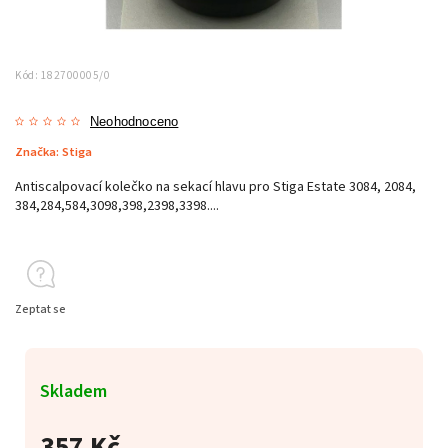
Kód:
182700005/0
Neohodnoceno
Značka:
Stiga
Antiscalpovací kolečko na sekací hlavu pro Stiga Estate 3084, 2084,
384,284,584,3098,398,2398,3398....
Zeptat se
Skladem
357 Kč