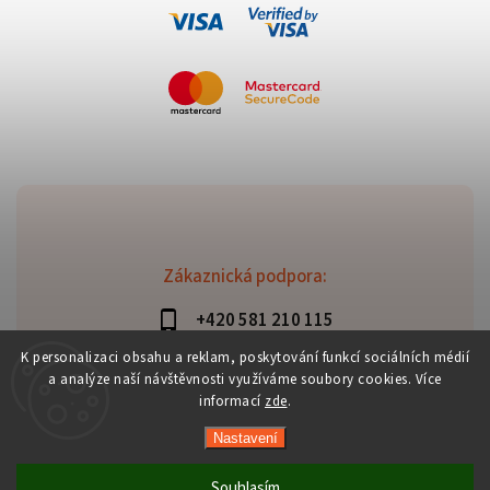
Zákaznická podpora:
+420 581 210 115
info@davaztechnik.cz
K personalizaci obsahu a reklam, poskytování funkcí sociálních médií
a analýze naší návštěvnosti využíváme soubory cookies. Více
informací
zde
.
Nastavení
Copyright 2026
Daniš Davaztechnik
. Všechna práva
vyhrazena.
Souhlasím