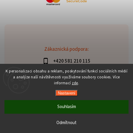
Zákaznická podpora:
+420 581 210 115
info@davaztechnik.cz
K personalizaci obsahu a reklam, poskytování funkcí sociálních médií
a analýze naší návštěvnosti využíváme soubory cookies. Více
informací
zde
.
Nastavení
Copyright 2026
Daniš Davaztechnik
. Všechna práva
vyhrazena.
Souhlasím
Upravit nastavení cookies
Vytvořil
Shoptet
| Design
Shoptak.cz
Odmítnout