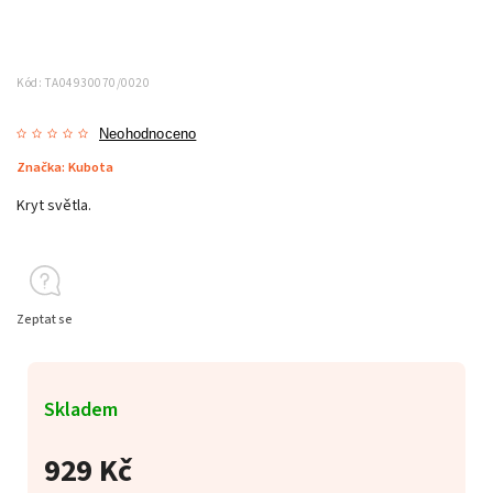
Kód:
TA04930070/0020
Neohodnoceno
Značka:
Kubota
Kryt světla.
Zeptat se
Skladem
929 Kč