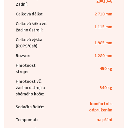
20×10–8
Zadní
:
Celková délka
:
2 710 mm
Celková šířka vč.
1 115 mm
žacího ústrojí
:
Celková výška
1 985 mm
(ROPS/Cab)
:
Rozvor
:
1 280 mm
Hmotnost
450 kg
stroje
:
Hmotnost vč.
žacího ústrojí a
540 kg
sběrného koše
:
komfortní s
Sedačka řidiče
:
odpružením
Tempomat
:
na přání