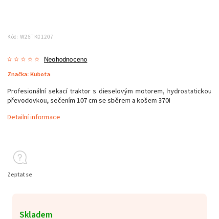
Kód:
W26TK01207
Neohodnoceno
Značka:
Kubota
Profesionální sekací traktor s dieselovým motorem, hydrostatickou
převodovkou, sečením 107 cm se sběrem a košem 370l
Detailní informace
Zeptat se
Skladem