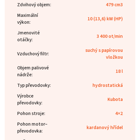
Zdvihový objem
:
479 cm3
Maximální
10 (13,6) kW (HP)
výkon
:
Jmenovité
3 400 ot/min
otáčky
:
suchý s papírovou
Vzduchový filtr
:
vložkou
Objem palivové
18 l
nádrže
:
Typ převodovky
:
hydrostatická
Výrobce
Kubota
převodovky
:
Pohon stroje
:
4×2
Pohon motor–
kardanový hřídel
převodovka
: