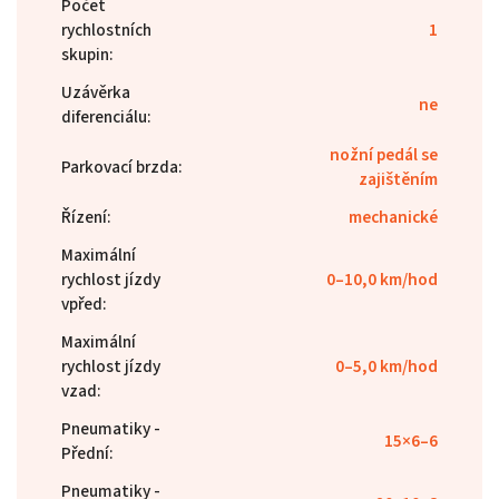
Počet
rychlostních
1
skupin
:
Uzávěrka
ne
diferenciálu
:
nožní pedál se
Parkovací brzda
:
zajištěním
Řízení
:
mechanické
Maximální
rychlost jízdy
0–10,0 km/hod
vpřed
:
Maximální
rychlost jízdy
0–5,0 km/hod
vzad
:
Pneumatiky -
15×6–6
Přední
:
Pneumatiky -