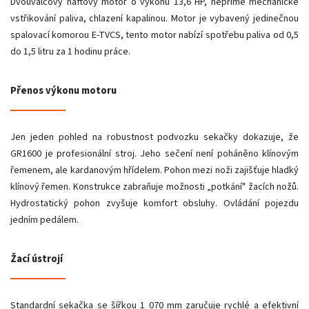
Dvouválcový naftový motor o výkonu 13,6 HP, nepřímé mechanické
vstřikování paliva, chlazení kapalinou. Motor je vybavený jedinečnou
spalovací komorou E-TVCS, tento motor nabízí spotřebu paliva od 0,5
do 1,5 litru za 1 hodinu práce.
Přenos výkonu motoru
Jen jeden pohled na robustnost podvozku sekačky dokazuje, že
GR1600 je profesionální stroj. Jeho sečení není poháněno klínovým
řemenem, ale kardanovým hřídelem. Pohon mezi noži zajišťuje hladký
klínový řemen. Konstrukce zabraňuje možnosti „potkání" žacích nožů.
Hydrostatický pohon zvyšuje komfort obsluhy. Ovládání pojezdu
jedním pedálem.
Žací ústrojí
Standardní sekačka se šířkou 1 070 mm zaručuje rychlé a efektivní