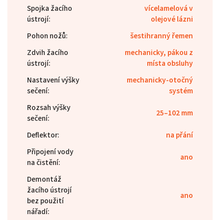
Spojka žacího
vícelamelová v
ústrojí
:
olejové lázni
Pohon nožů
:
šestihranný řemen
Zdvih žacího
mechanicky, pákou z
ústrojí
:
místa obsluhy
Nastavení výšky
mechanicky-otočný
sečení
:
systém
Rozsah výšky
25–102 mm
sečení
:
Deflektor
:
na přání
Připojení vody
ano
na čistění
:
Demontáž
žacího ústrojí
ano
bez použití
nářadí
: