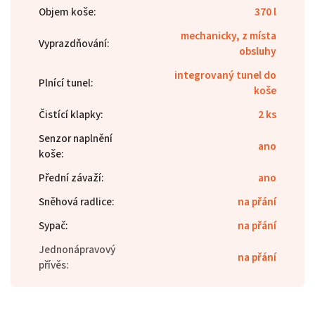
Objem koše
:
370 l
mechanicky, z místa
Vyprazdňování
:
obsluhy
integrovaný tunel do
Plnící tunel
:
koše
Čistící klapky
:
2 ks
Senzor naplnění
ano
koše
:
Přední závaží
:
ano
Sněhová radlice
:
na přání
Sypač
:
na přání
Jednonápravový
na přání
přívěs
: