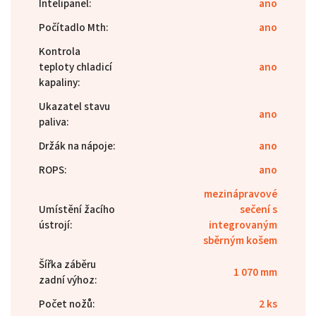
Intelipanel
:
ano
Počítadlo Mth
:
ano
Kontrola
teploty chladicí
ano
kapaliny
:
Ukazatel stavu
ano
paliva
:
Držák na nápoje
:
ano
ROPS
:
ano
mezinápravové
Umístění žacího
sečení s
ústrojí
:
integrovaným
sběrným košem
Šířka záběru
1 070 mm
zadní výhoz
:
Počet nožů
:
2 ks