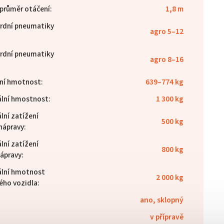
 průměr otáčení
:
1,8 m
rdní pneumatiky
agro 5–12
:
rdní pneumatiky
agro 8–16
ní hmotnost
:
639–774 kg
lní hmostnost
:
1 300 kg
lní zatížení
500 kg
 nápravy
:
lní zatížení
800 kg
nápravy
:
lní hmotnost
2 000 kg
ného vozidla
:
ano, sklopný
:
v přípravě