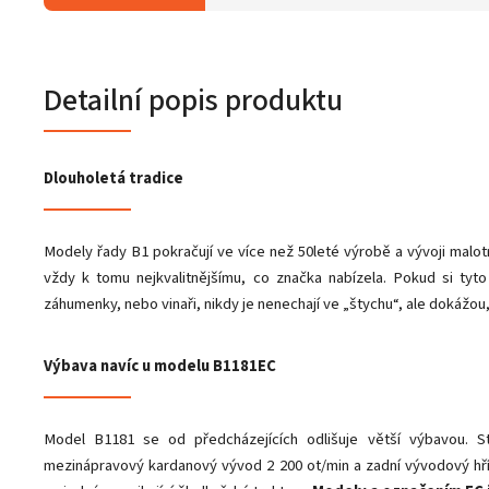
Detailní popis produktu
Dlouholetá tradice
Modely řady B1 pokračují ve více než 50leté výrobě a vývoji malot
vždy k tomu nejkvalitnějšímu, co značka nabízela. Pokud si tyto 
záhumenky, nebo vinaři, nikdy je nenechají ve „štychu“, ale dokážou, 
Výbava navíc u modelu B1181EC
Model B1181 se od předcházejících odlišuje větší výbavou. St
mezinápravový kardanový vývod 2 200 ot/min a zadní vývodový hří