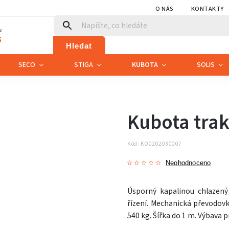
O NÁS
KONTAKTY
:
5
Hledat
SECO
STIGA
KUBOTA
SOLIS
Kubota trak
Kód:
KO0202030007
Neohodnoceno
Úsporný kapalinou chlazený
řízení. Mechanická převodovk
540 kg. Šířka do 1 m. Výbava