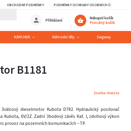
OBCHODNÍ PODMÍNKY
PODMÍNKY OCHRANY OSOBNÍCH ÚDAJŮ
Nákupní košík
Přihlášení
Prázdný košík
KÄRCHER
Náhradní díly
Segway
S
tor B1181
Značka:
Kubota
 3válcový dieselmotor Kubota D782. Hydraulický posilovač
a Kubota, 6V/2Z. Zadní 3bodový závěs Kat. I, zdvihový výkon
 pro provoz na pozemních komunikacích – TP.