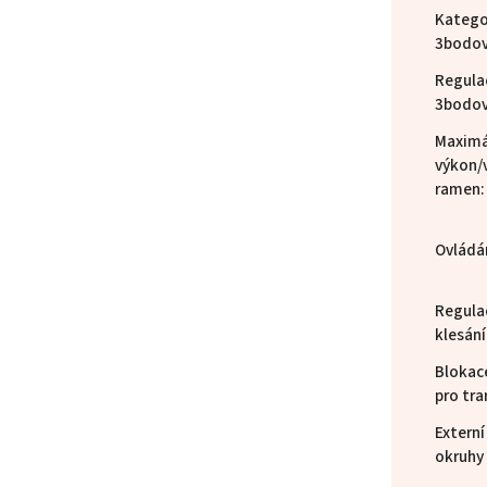
Katego
3bodov
Regula
3bodov
Maximá
výkon/
ramen
:
Ovládá
Regulac
klesání
Blokac
pro tr
Externí
okruhy