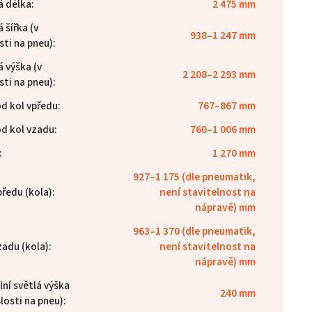
á délka
:
2 475 mm
 šířka (v
938–1 247 mm
sti na pneu)
:
 výška (v
2 208–2 293 mm
sti na pneu)
:
d kol vpředu
:
767–867 mm
d kol vzadu
:
760–1 006 mm
:
1 270 mm
927–1 175 (dle pneumatik,
předu (kola)
:
není stavitelnost na
nápravě) mm
963–1 370 (dle pneumatik,
zadu (kola)
:
není stavitelnost na
nápravě) mm
ní světlá výška
240 mm
slosti na pneu)
: