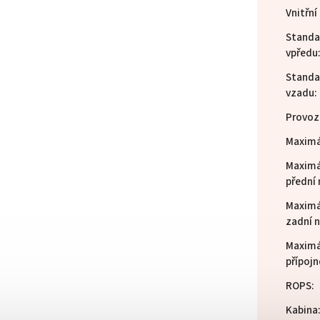
Vnitřní
Standa
vpředu
Standa
vzadu
:
Provoz
Maximá
Maximá
přední
Maximá
zadní 
Maximá
přípoj
ROPS
:
Kabina