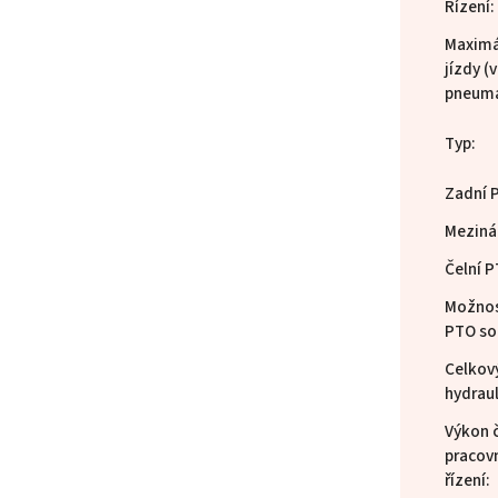
Řízení
:
Maximá
jízdy (
pneuma
Typ
:
Zadní 
Meziná
Čelní 
Možnos
PTO so
Celkov
hydrau
Výkon 
pracovn
řízení
: