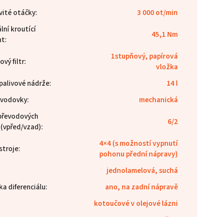
ité otáčky
:
3 000 ot/min
ní kroutící
45,1 Nm
nt
:
1stupňový, papírová
vý filtr
:
vložka
palivové nádrže
:
14 l
evodovky
:
mechanická
převodových
6/2
 (vpřed/vzad)
:
4×4 (s možností vypnutí
stroje
:
pohonu přední nápravy)
:
jednolamelová, suchá
a diferenciálu
:
ano, na zadní nápravě
kotoučové v olejové lázni