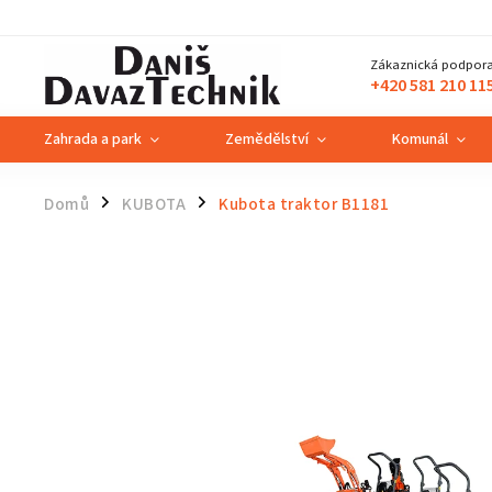
Zákaznická podpora
+420 581 210 11
Zahrada a park
Zemědělství
Komunál
Domů
KUBOTA
Kubota traktor B1181
/
/