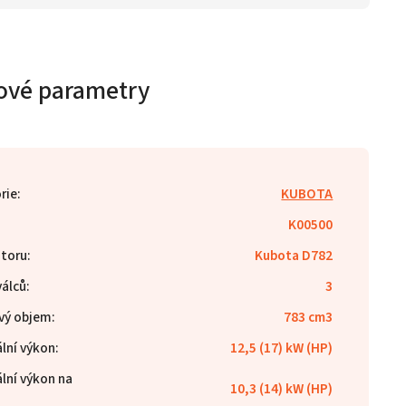
ové parametry
rie
:
KUBOTA
K00500
toru
:
Kubota D782
válců
:
3
vý objem
:
783 cm3
lní výkon
:
12,5 (17) kW (HP)
lní výkon na
10,3 (14) kW (HP)