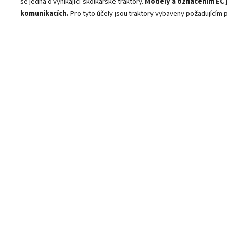
se jedná o vynikající školkařské traktory.
Modely a označením EC 
komunikacích.
Pro tyto účely jsou traktory vybaveny požadujícím p