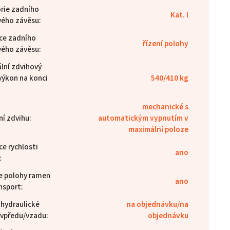
rie zadního
Kat. I
ého závěsu
:
ce zadního
řízení polohy
ého závěsu
:
lní zdvihový
výkon na konci
540/410 kg
mechanické s
ní zdvihu
:
automatickým vypnutím v
maximální poloze
e rychlosti
ano
:
e polohy ramen
ano
ansport
:
 hydraulické
na objednávku/na
 vpředu/vzadu
:
objednávku