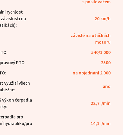
s posilovačem
lní rychlost
v závislosti na
20 km/h
tikách)
:
závislé na otáčkách
motoru
PTO
:
540/1 000
pravový PTO
:
2500
PTO
:
na objednání 2 000
t využití všech
ano
uběžně
:
ý výkon čerpadla
22,7 l/min
liky
:
čerpadla pro
í hydrauliku/pro
14,1 l/min