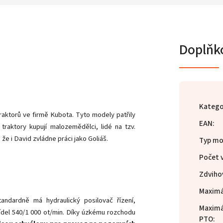
Doplňk
Katego
raktorů ve firmě Kubota. Tyto modely patřily
EAN
:
traktory kupují malozemědělci, lidé na tzv.
že i David zvládne práci jako Goliáš.
Typ mo
Počet 
Zdviho
Maximá
andardně má hydraulický posilovač řízení,
Maximá
del 540/1 000 ot/min. Díky úzkému rozchodu
PTO
: