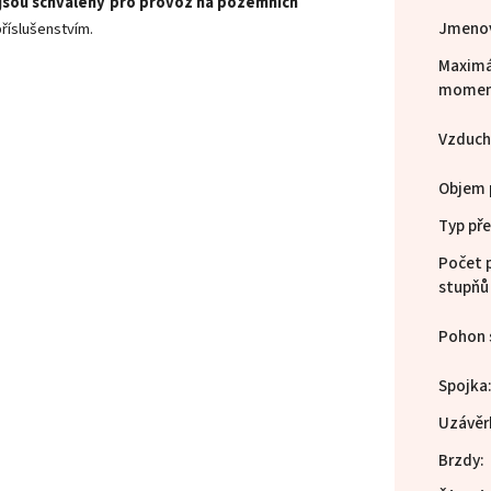
jsou schváleny pro provoz na pozemních
Jmenov
říslušenstvím.
Maximál
mome
Vzducho
Objem 
Typ př
Počet 
stupňů
Pohon 
Spojka
Uzávěrk
Brzdy
: