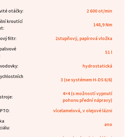
ité otáčky
:
2 600 ot/min
ní kroutící
148,9 Nm
nt
:
vý filtr
:
2stupňový, papírová vložka
palivové
51 l
:
evodovky
:
hydrostatická
rychlostních
3 (se systémem H-DS 6/6)
4×4 (s možností vypnutí
stroje
:
pohonu přední nápravy)
 PTO
:
vícelamelová, v olejové lázni
ka
ano
ciálu
: