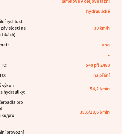
lamelové v olejové lázni
hydraulické
lní rychlost
v závislosti na
30 km/h
tikách)
:
mat
:
ano
-
PTO
:
540 při 2480
PTO
:
na přání
ý výkon
54,2 l/min
a hydrauliky
:
čerpadla pro
ní
35,6/18,6 l/min
liku/pro
lní provozní