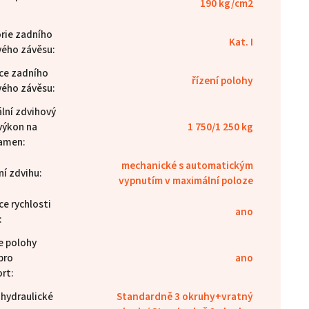
190 kg/cm2
rie zadního
Kat. I
ého závěsu
:
ce zadního
řízení polohy
ého závěsu
:
lní zdvihový
výkon na
1 750/1 250 kg
ramen
:
mechanické s automatickým
ní zdvihu
:
vypnutím v maximální poloze
e rychlosti
ano
:
e polohy
pro
ano
ort
:
 hydraulické
Standardně 3 okruhy+vratný