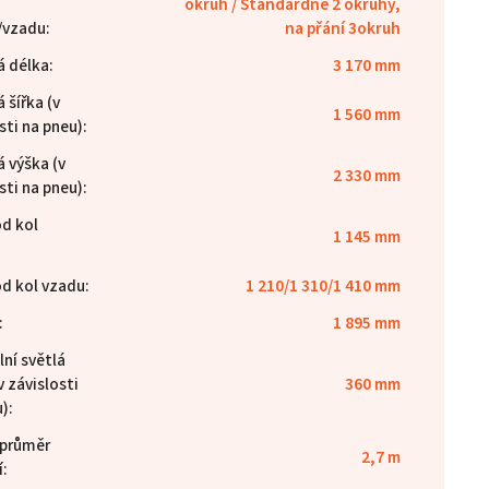
okruh / Standardně 2 okruhy,
/vzadu
:
na přání 3okruh
á délka
:
3 170 mm
 šířka (v
1 560 mm
sti na pneu)
:
 výška (v
2 330 mm
sti na pneu)
:
d kol
1 145 mm
:
d kol vzadu
:
1 210/1 310/1 410 mm
:
1 895 mm
ní světlá
v závislosti
360 mm
u)
:
 průměr
2,7 m
í
: