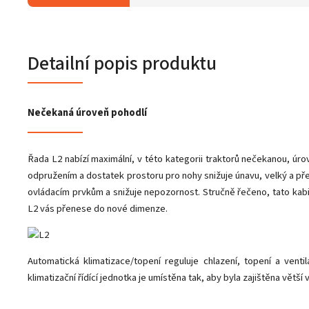
Detailní popis produktu
Nečekaná úroveň pohodlí
Řada L2 nabízí maximální, v této kategorii traktorů nečekanou, ú
odpružením a dostatek prostoru pro nohy snižuje únavu, velký a pře
ovládacím prvkům a snižuje nepozornost. Stručně řečeno, tato kab
L2 vás přenese do nové dimenze.
Automatická klimatizace/topení reguluje chlazení, topení a venti
klimatizační řídící jednotka je umístěna tak, aby byla zajištěna větší