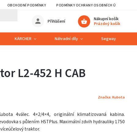
OBCHODNÍ PODMÍNKY
PODMÍNKY OCHRANY OSOBNÍCH ÚDAJŮ
Nákupní košík
Přihlášení
Prázdný košík
KÄRCHER
Náhradní díly
Segway
S
tor L2-452 H CAB
Značka:
Kubota
bota 4válec. 4×2/4×4, originální klimatizovaná kabina.
evodovka s půlením HSTPlus. Maximální zdvih hydrauliky 1750
víceúčelový traktor.