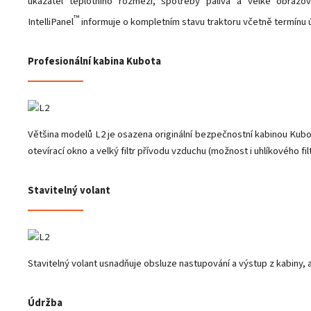
ukazatel teplotního rozmezí, spotřeby paliva a velké obrazov
™
IntelliPanel
informuje o kompletním stavu traktoru včetně termínu 
Profesionální kabina Kubota
Většina modelů L2 je osazena originální bezpečnostní kabinou Kubot
otevírací okno a velký filtr přívodu vzduchu (možnost i uhlíkového filt
Stavitelný volant
Stavitelný volant usnadňuje obsluze nastupování a výstup z kabiny, a
Údržba