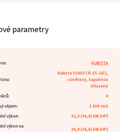
ové parametry
rie
:
KUBOTA
Kubota V2403 CR-E5-GE2,
toru
:
vznětový, kapalinou
chlazený
válců
:
4
vý objem
:
2 434 cm3
lní výkon
:
33,0 (44,9) kW (HP)
lní výkon na
26,9 (36,6) kW (HP)