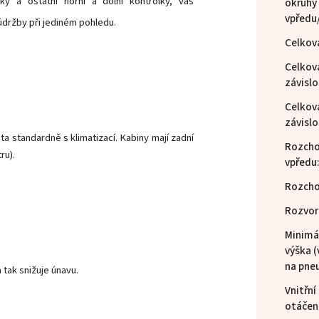
ky a ostatní horní a dolní kontrolky, vás
okruhy
vpředu
údržby při jediném pohledu.
Celkov
Celková
závislo
Celková
závislo
a standardně s klimatizací. Kabiny mají zadní
Rozcho
ru).
vpředu
Rozcho
Rozvor
Minimál
výška (
na pne
 tak snižuje únavu.
Vnitřní
otáčen