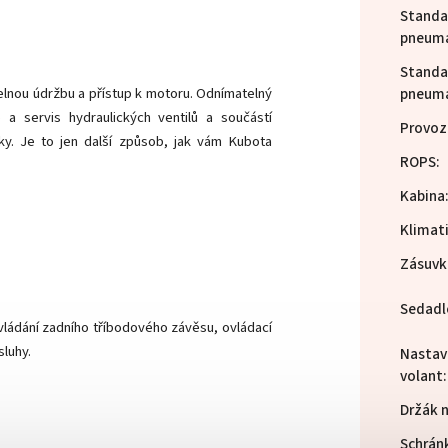
Standa
pneuma
Standa
elnou údržbu a přístup k motoru. Odnímatelný
pneuma
 servis hydraulických ventilů a součástí
Provoz
ky. Je to jen další způsob, jak vám Kubota
ROPS
:
Kabina
Klimat
Zásuvk
Sedadl
 ovládání zadního tříbodového závěsu, ovládací
sluhy.
Nastav
volant
:
Držák 
Schrán