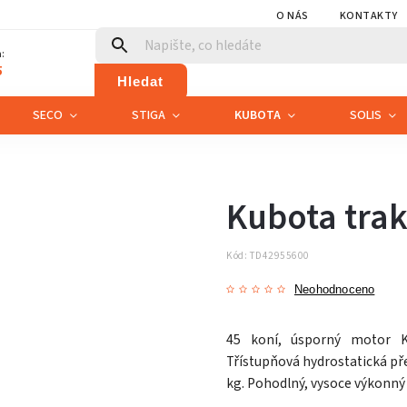
O NÁS
KONTAKTY
:
5
Hledat
SECO
STIGA
KUBOTA
SOLIS
Kubota trak
Kód:
TD42955600
Neohodnoceno
45 koní, úsporný motor Ku
Třístupňová hydrostatická př
kg. Pohodlný, vysoce výkonný 