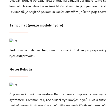
ovládání pedálu pojezdu. Bez ohledu na zatížení garantuje tento s
kontrolu. Méně vibrací a snížená hlučnost umožňují příjemnou práci
DS umožňuje při jízdě po komunikacích okamžité „půlení“ pojezdové 
Tempomat (pouze modely hydro)
Jednoduché ovládání tempomatu pomáhá obsluze při přepravě po
rychlosti provozu.
Motor Kubota
Čtyřválcové vznětové motory Kubota jsou k dispozici s výkony 
systémem Common-rail, recirkulací výfukových plynů EGR a filtr
emisní normu EU Stage V. A co víc, filtr pevných částic má servisní