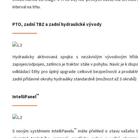
interval na trhu.
PTO, zadní TBZ a zadní hydraulické vývody
Hydraulicky aktivovaná spojka s nezávislým vývodovým hříd
zapojen/odpojen, zatímco je traktor stále v pohybu. Navíc je k disp
odkládací štíty pro úplný upgrade celkové bezpečnosti a produkti
zadní přídavné okruhy hydrauliky standardně (možnost až 3 okruhů)
™
IntelliPanel
™
S novým systémem IntelliPanelu
máte přehled o stavu vašeho t