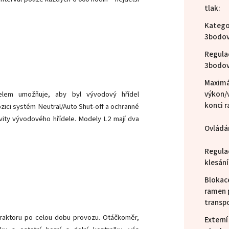
tlak
:
Katego
3bodov
Regula
3bodov
Maximá
výkon/
elem umožňuje, aby byl vývodový hřídel
konci 
ozici systém Neutral/Auto Shut-off a ochranné
vity vývodového hřídele. Modely L2 mají dva
Ovládá
Regulac
klesání
Blokac
ramen 
transp
raktoru po celou dobu provozu. Otáčkoměr,
Externí