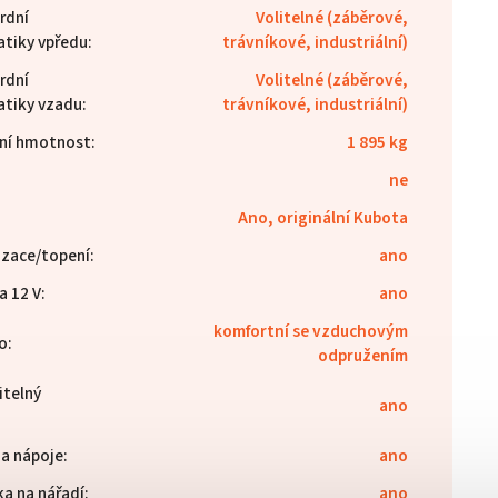
rdní
Volitelné (záběrové,
tiky vpředu
:
trávníkové, industriální)
rdní
Volitelné (záběrové,
tiky vzadu
:
trávníkové, industriální)
ní hmotnost
:
1 895 kg
ne
:
Ano, originální Kubota
izace/topení
:
ano
a 12 V
:
ano
komfortní se vzduchovým
o
:
odpružením
itelný
ano
na nápoje
:
ano
ka na nářadí
:
ano