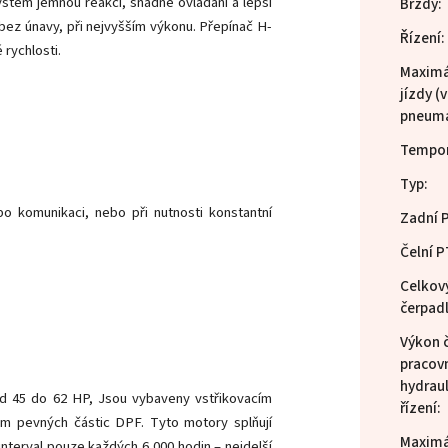
ystém jemnou reakci, snadné ovládání a lepší
Brzdy
:
 bez únavy, při nejvyšším výkonu. Přepínač H-
Řízení
:
rychlosti.
Maximá
jízdy (
pneuma
Tempo
Typ
:
 komunikaci, nebo při nutnosti konstantní
Zadní 
Čelní 
Celkov
čerpadl
Výkon 
pracov
hydrau
od 45 do 62 HP, Jsou vybaveny vstřikovacím
řízení
:
em pevných částic DPF. Tyto motory splňují
Maximá
 interval pouze každých 6 000 hodin – nejdelší