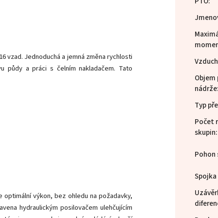
PTO
:
Jmenov
Maximál
mome
16 vzad. Jednoduchá a jemná změna rychlosti
Vzducho
vu půdy a práci s čelním nakladačem. Tato
Objem 
nádrže
Typ př
Počet 
skupin
:
Pohon 
Spojka
Uzávěr
 optimální výkon, bez ohledu na požadavky,
diferen
avena hydraulickým posilovačem ulehčujícím