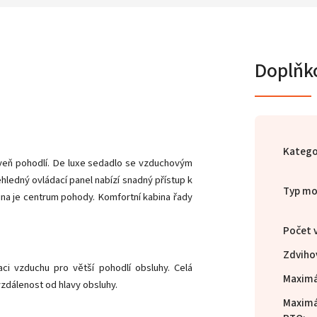
Doplňk
Katego
roveň pohodlí. De luxe sedadlo se vzduchovým
hledný ovládací panel nabízí snadný přístup k
Typ mo
ina je centrum pohody. Komfortní kabina řady
Počet 
Zdviho
laci vzduchu pro větší pohodlí obsluhy. Celá
Maximá
 vzdálenost od hlavy obsluhy.
Maximá