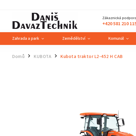
Zákaznická podpora
+420 581 210 11
Zahrada a park
Zemědělství
Komunál
Domů
KUBOTA
Kubota traktor L2-452 H CAB
/
/