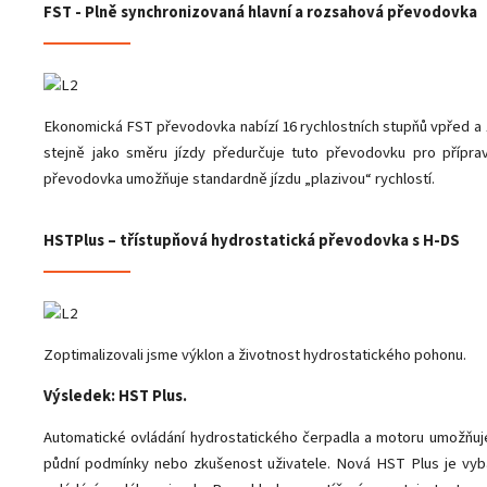
FST - Plně synchronizovaná hlavní a rozsahová převodovka
Ekonomická FST převodovka nabízí 16 rychlostních stupňů vpřed a 
stejně jako směru jízdy předurčuje tuto převodovku pro přípra
převodovka umožňuje standardně jízdu „plazivou“ rychlostí.
HSTPlus – třístupňová hydrostatická převodovka s H-DS
Zoptimalizovali jsme výklon a životnost hydrostatického pohonu.
Výsledek: HST Plus.
Automatické ovládání hydrostatického čerpadla a motoru umožňuje
půdní podmínky nebo zkušenost uživatele. Nová HST Plus je vyb