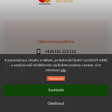
Zákaznická podpora:
+420 581 210 115
info@davaztechnik.cz
K personalizaci obsahu a reklam, poskytování funkcí sociálních médií
a analýze naší návštěvnosti využíváme soubory cookies. Více
informací
zde
.
Nastavení
Copyright 2026
Daniš Davaztechnik
. Všechna práva
vyhrazena.
Souhlasím
Upravit nastavení cookies
Vytvořil
Shoptet
| Design
Shoptak.cz
Odmítnout