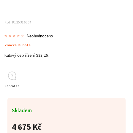
Kód:
K125316604
Neohodnoceno
Značka:
Kubota
Kulový čep řízení G23,26.
Zeptat se
Skladem
4 675 Kč