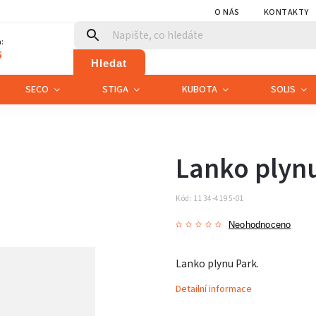
O NÁS
KONTAKTY
:
5
Hledat
SECO
STIGA
KUBOTA
SOLIS
Lanko plyn
Kód:
1134-4195-01
Neohodnoceno
Lanko plynu Park.
Detailní informace