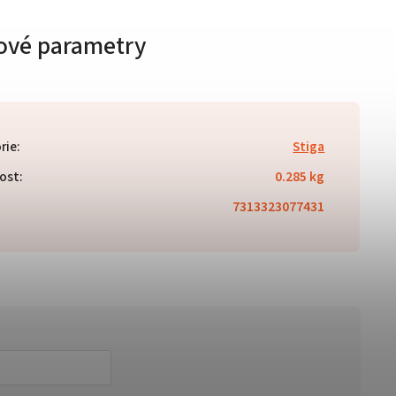
ové parametry
rie
:
Stiga
ost
:
0.285 kg
7313323077431