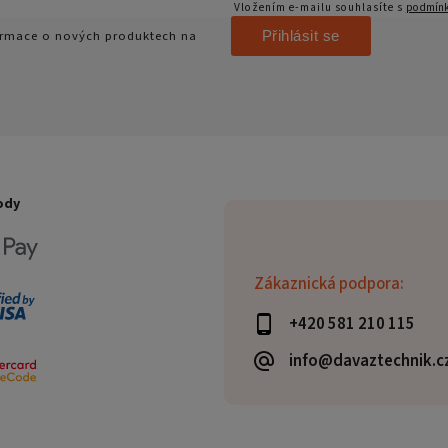
Vložením e-mailu souhlasíte s
podmínk
Přihlásit se
formace o nových produktech na
ody
Zákaznická podpora:
+420 581 210 115
info@davaztechnik.c