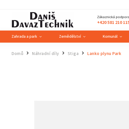
Zákaznická podpora
+420 581 210 11
Zahrada a park
Zemědělství
Komunál
Domů
Náhradní díly
Stiga
Lanko plynu Park
/
/
/