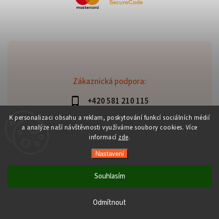
Zákaznická podpora:
+420 581 210 115
info@davaztechnik.cz
K personalizaci obsahu a reklam, poskytování funkcí sociálních médií
a analýze naší návštěvnosti využíváme soubory cookies. Více
informací
zde
.
Nastavení
Copyright 2026
Daniš Davaztechnik
. Všechna práva
vyhrazena.
Souhlasím
Upravit nastavení cookies
Vytvořil
Shoptet
| Design
Shoptak.cz
Odmítnout