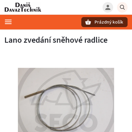
Prázdný košík
Hledat
Lano zvedání sněhové radlice