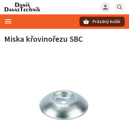
Prázdný košík
Hledat
Miska křovinořezu SBC