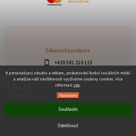
Zákaznická podpora:
+420 581 210 115
info@davaztechnik.cz
K personalizaci obsahu a reklam, poskytování funkcí sociálních médií
a analýze naší návštěvnosti využíváme soubory cookies. Více
informací
zde
.
Nastavení
Copyright 2026
Daniš Davaztechnik
. Všechna práva
vyhrazena.
Souhlasím
Upravit nastavení cookies
Vytvořil
Shoptet
| Design
Shoptak.cz
Odmítnout