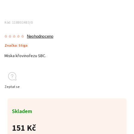
Kód:
118803483/0
Neohodnoceno
Značka:
Stiga
Miska křovinořezu SBC.
Zeptat se
Skladem
151 Kč